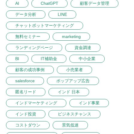
AI
ChatGPT
顧客データ管理
データ分析
LINE
チャットボットマーケティング
無料セミナー
marketing
ランディングページ
資金調達
BI
IT補助金
中小企業
顧客の成功事例
小売業者
salesforce
ポップアップ広告
匿名リード
インド 日本
インドマーケティング
インド事業
インド投資
ビジネスチャンス
コストダウン
景気低迷