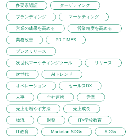
多要素認証
ターゲティング
ブランディング
マーケティング
営業の成果を高める
営業精度を高める
業務改善
PR TIMES
プレスリリース
次世代マーケティングツール
リリース
次世代
AIトレンド
オペレーション
セールスDX
人事
全社連携
営業
売上を増やす方法
売上成長
物流
財務
IT×学校教育
IT教育
Markefan SDGs
SDGs