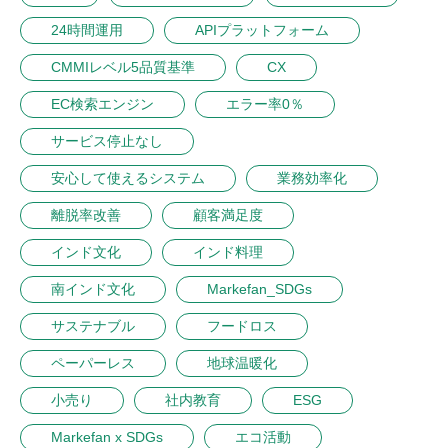
24時間運用
APIプラットフォーム
CMMIレベル5品質基準
CX
EC検索エンジン
エラー率0％
サービス停止なし
安心して使えるシステム
業務効率化
離脱率改善
顧客満足度
インド文化
インド料理
南インド文化
Markefan_SDGs
サステナブル
フードロス
ペーパーレス
地球温暖化
小売り
社内教育
ESG
Markefan x SDGs
エコ活動