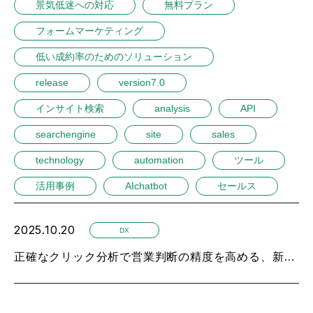
景気低迷への対応
無料プラン
フォームマーケティング
低い成約率のためのソリューション
release
version7.0
インサイト検索
analysis
API
searchengine
site
sales
technology
automation
ツール
活用事例
AIchatbot
セールス
2025.10.20
DX
正確なクリック分析で営業判断の精度を高める、新たなアルゴリズム追加