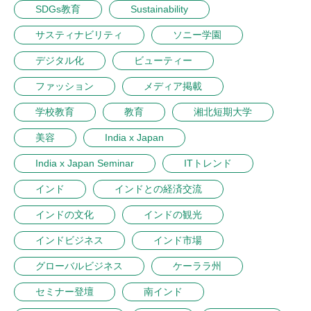
SDGs教育
Sustainability
サスティナビリティ
ソニー学園
デジタル化
ビューティー
ファッション
メディア掲載
学校教育
教育
湘北短期大学
美容
India x Japan
India x Japan Seminar
ITトレンド
インド
インドとの経済交流
インドの文化
インドの観光
インドビジネス
インド市場
グローバルビジネス
ケーララ州
セミナー登壇
南インド