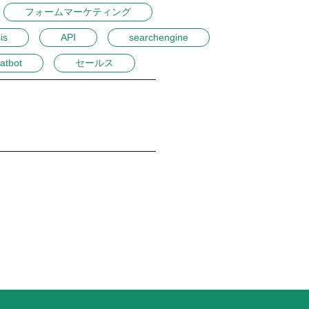
フォームマーケティング
is
API
searchengine
atbot
セールス