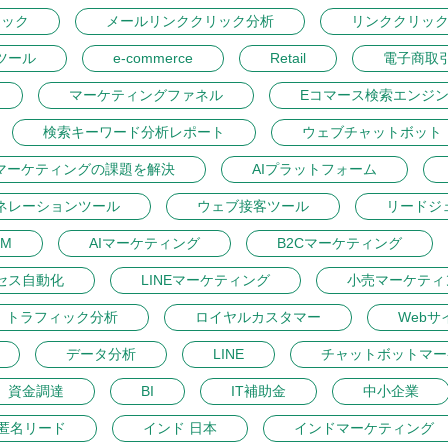
リック
メールリンククリック分析
リンククリッ
ツール
e-commerce
Retail
電子商取
マーケティングファネル
Eコマース検索エンジ
検索キーワード分析レポート
ウェブチャットボット
マーケティングの課題を解決
AIプラットフォーム
ネレーションツール
ウェブ接客ツール
リードジ
M
AIマーケティング
B2Cマーケティング
セス自動化
LINEマーケティング
小売マーケティ
トラフィック分析
ロイヤルカスタマー
Webサ
データ分析
LINE
チャットボットマー
資金調達
BI
IT補助金
中小企業
匿名リード
インド 日本
インドマーケティング