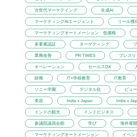
次世代マーケテイング
生成AI
マーケティングAIエージェント
リール獲
マーケティングオートメーション 低価格
多要素認証
ターゲティング
業務改善
PR TIMES
プレスリ
オペレーション
セールスDX
財務
IT×学校教育
IT教育
ソニー学園
デジタル化
ビュ
美容
India x Japan
India x Ja
インドの観光
インドビジネス
参議院議員会館
学び
海外展
マーケティングオートメーション
イベン