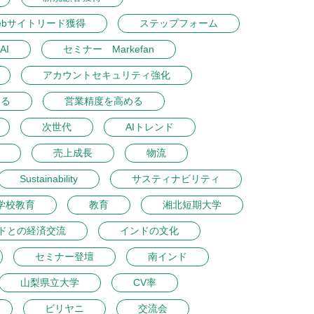
ebサイトリード獲得
ステップフォーム
AI
セミナー Markefan
アカウントセキュリティ強化
める
営業精度を高める
次世代
AIトレンド
売上成長
物流
Sustainability
サスティナビリティ
学校教育
教育
湘北短期大学
ドとの経済交流
インドの文化
セミナー登壇
南インド
山梨県立大学
CV率
ビリヤニ
交流会