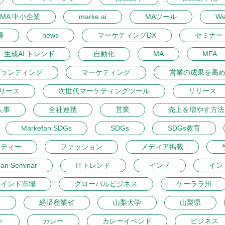
MA 中小企業
marke.ai
MAツール
W
得
news
マーケティングDX
セミナー 
生成AI トレンド
自動化
MA
MFA
ブランディング
マーケティング
営業の成果を高
リース
次世代マーケティングツール
リリース
人事
全社連携
営業
売上を増やす方法
Markefan SDGs
SDGs
SDGs教育
ーティー
ファッション
メディア掲載
pan Seminar
ITトレンド
インド
イン
インド市場
グローバルビジネス
ケーララ州
開
経済産業省
山梨大学
山梨県
ト
カレー
カレーイベンド
ビジネス