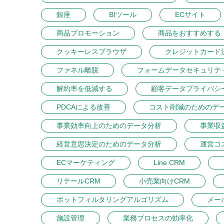
銀座
BIツール
ECサイト
商品プロモーション
商品をおすすめする
クッキーレスブラウザ
クレジットカード
ファネル離脱
フォームデータセキュリテ
解約率を低減する
顧客データプライバシ
PDCAによる改善
コスト削減のためのデ
事業効率向上のためのデータ分析
事業収
経営意思決定のためのデータ分析
運営コ
ECマーケティング
Line CRM
リテールCRM
小売業向けCRM
ボットフィルタリングアルゴリズム
メー
施設管理
業務プロセスの効率化