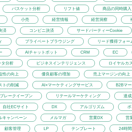
バスケット分析
リフト値
商品の同時購入
小売
経営情報
経営洞察
決済
コンビニ決済
サードパーティーCookie
ィ
プライベートブラウジング
リード獲得フォー
ー
AIチャットボット
CRM
EC
ータ分析
ビジネスインテリジェンス
ロイヤルカ
益性の向上
優良顧客の増加
売上マージンの向上
ストの削減
AI×マーケティングサービス
B2Bマ
ブレークイーブン
リテールマーケティング
達成
自社ECサイト
DX
アルゴリズム
ボ
ルキャンペーン
メルマガ
営業DX
営
顧客管理
LP
テンプレート
24時