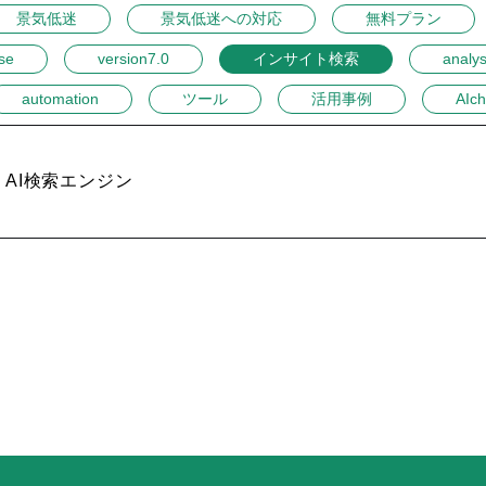
景気低迷
景気低迷への対応
無料プラン
se
version7.0
インサイト検索
analys
automation
ツール
活用事例
AIch
AI検索エンジン