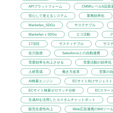
APIプラットフォーム
CMMIレベル5品質
安心して使えるシステム
業務効率化
Markefan_SDGs
サステナブル
Markefan x SDGs
エコ活動
17項目
サスティナブル
サス
佐川急便
Salesforceとの自動連携
営業効率を向上させる
営業活動の効率化
人材育成
働き方改革
営業の
AI検索エンジン
ECサイト向けサジェス
ECサイト検索ゼロマッチ分析
ECスマー
生成AIを活用したカスタムチャットボット
販売生産性向上
Web広告連携のMAツー