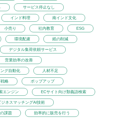
％
サービス停止なし
インド料理
南インド文化
小売り
社内教育
ESG
環境配慮
紙の削減
デジタル集荷依頼サービス
営業効率の改善
ィング自動化
人材不足
得戦略
ポップアップ
索エンジン
ECサイト向け類義語検索
ビジネスマッチングAI技術
の課題
効率的に販売を行う