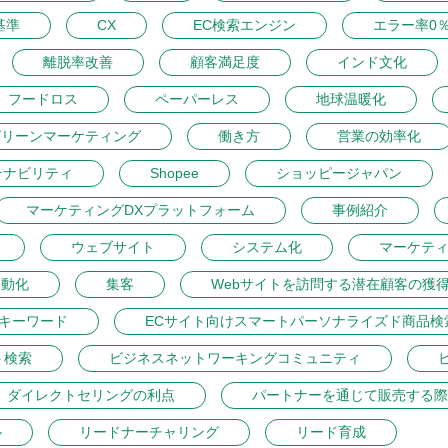
基準
CX
EC検索エンジン
エラー率0
離脱率改善
顧客満足度
インド文化
フードロス
ペーパーレス
地球温暖化
グリーンマーケティング
働き方
営業の効率化
テナビリティ
Shopee
ショッピージャパン
マーケティングDXプラットフォーム
事例紹介
ウェブサイト
システム化
マーケテ
自動化
集客
Webサイトを訪問する潜在顧客の獲
トキーワード
ECサイト向けスマートパーソナライズド商品検
ト検索
ビジネスネットワーキングコミュニティ
ダイレクトセリングの利点
パートナーを通じて販売する際
ル
リードナーチャリング
リード育成