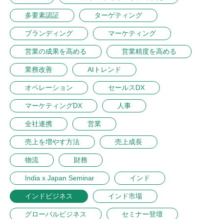
多要素認証
ターゲティング
ブランディング
マーケティング
営業の成果を高める
営業精度を高める
業務改善
AIトレンド
オペレーション
セールスDX
マーケティングDX
人事
全社連携
営業
売上を増やす方法
売上成長
物流
財務
India x Japan Seminar
インド
インドビジネス
インド市場
グローバルビジネス
セミナー登壇