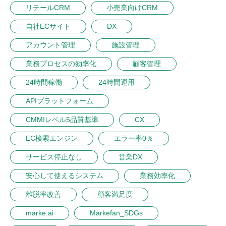
リテールCRM
小売業向けCRM
自社ECサイト
DX
アカウント管理
施設管理
業務プロセスの効率化
顧客管理
24時間稼働
24時間運用
APIプラットフォーム
CMMIレベル5品質基準
CX
EC検索エンジン
エラー率0％
サービス停止なし
営業DX
安心して使えるシステム
業務効率化
離脱率改善
顧客満足度
marke.ai
Markefan_SDGs