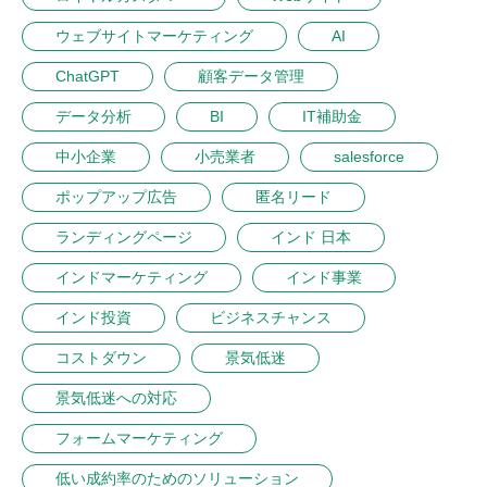
ウェブサイトマーケティング
AI
ChatGPT
顧客データ管理
データ分析
BI
IT補助金
中小企業
小売業者
salesforce
ポップアップ広告
匿名リード
ランディングページ
インド 日本
インドマーケティング
インド事業
インド投資
ビジネスチャンス
コストダウン
景気低迷
景気低迷への対応
フォームマーケティング
低い成約率のためのソリューション