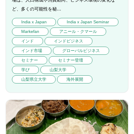
ど、多くの可能性を秘…
India x Japan
India x Japan Seminar
Markefan
アニール・クマール
インド
インドビジネス
インド市場
グローバルビジネス
セミナー
セミナー登壇
学び
山梨大学
山梨県立大学
海外展開