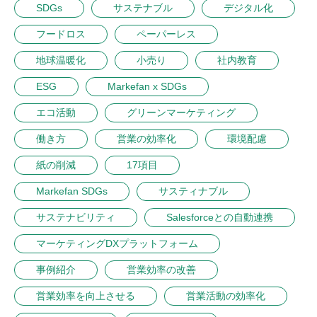
SDGs
サステナブル
デジタル化
フードロス
ペーパーレス
地球温暖化
小売り
社内教育
ESG
Markefan x SDGs
エコ活動
グリーンマーケティング
働き方
営業の効率化
環境配慮
紙の削減
17項目
Markefan SDGs
サスティナブル
サステナビリティ
Salesforceとの自動連携
マーケティングDXプラットフォーム
事例紹介
営業効率の改善
営業効率を向上させる
営業活動の効率化