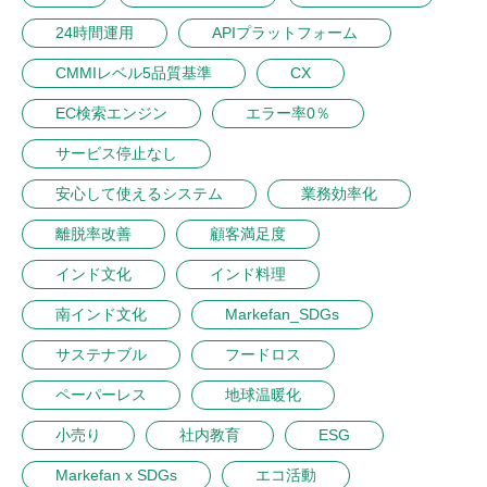
24時間運用
APIプラットフォーム
CMMIレベル5品質基準
CX
EC検索エンジン
エラー率0％
サービス停止なし
安心して使えるシステム
業務効率化
離脱率改善
顧客満足度
インド文化
インド料理
南インド文化
Markefan_SDGs
サステナブル
フードロス
ペーパーレス
地球温暖化
小売り
社内教育
ESG
Markefan x SDGs
エコ活動