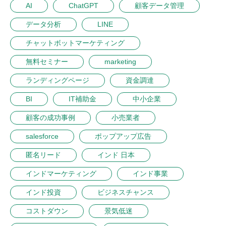
AI
ChatGPT
顧客データ管理
データ分析
LINE
チャットボットマーケティング
無料セミナー
marketing
ランディングページ
資金調達
BI
IT補助金
中小企業
顧客の成功事例
小売業者
salesforce
ポップアップ広告
匿名リード
インド 日本
インドマーケティング
インド事業
インド投資
ビジネスチャンス
コストダウン
景気低迷