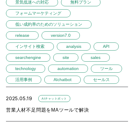
景気低迷への対応
無料プラン
フォームマーケティング
低い成約率のためのソリューション
release
version7.0
インサイト検索
analysis
API
searchengine
site
sales
technology
automation
ツール
活用事例
AIchatbot
セールス
2025.05.19
AIチャットボット
営業人材不足問題をMAツールで解決