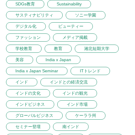
SDGs教育
Sustainability
サスティナビリティ
ソニー学園
デジタル化
ビューティー
ファッション
メディア掲載
学校教育
教育
湘北短期大学
美容
India x Japan
India x Japan Seminar
ITトレンド
インド
インドとの経済交流
インドの文化
インドの観光
インドビジネス
インド市場
グローバルビジネス
ケーララ州
セミナー登壇
南インド