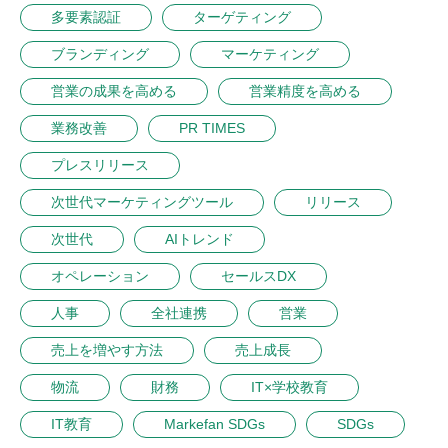
多要素認証
ターゲティング
ブランディング
マーケティング
営業の成果を高める
営業精度を高める
業務改善
PR TIMES
プレスリリース
次世代マーケティングツール
リリース
次世代
AIトレンド
オペレーション
セールスDX
人事
全社連携
営業
売上を増やす方法
売上成長
物流
財務
IT×学校教育
IT教育
Markefan SDGs
SDGs