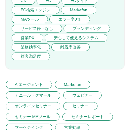
CX
EC
ECサイト
EC検索エンジン
Markefan
MAツール
エラー率0％
サービス停止なし
ブランディング
営業DX
安心して使えるシステム
業務効率化
離脱率改善
顧客満足度
AIエージェント
Markefan
アニール・クマール
ウェビナー
オンラインセミナー
セミナー
セミナー MAツール
セミナーレポート
マーケテイング
営業効率