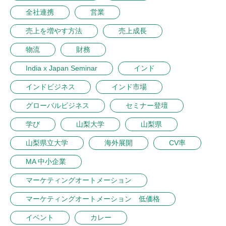
全社連携
営業
売上を増やす方法
売上成長
物流
財務
India x Japan Seminar
インド
インドビジネス
インド市場
グローバルビジネス
セミナー登壇
学び
山梨大学
山梨県
山梨県立大学
海外展開
CV率
MA 中小企業
マーケティングオートメーション
マーケティングオートメーション 低価格
イベント
カレー