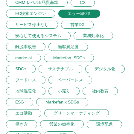
CMMIレベル5品質基準
CX
EC検索エンジン
エラー率0％
サービス停止なし
営業DX
安心して使えるシステム
業務効率化
離脱率改善
顧客満足度
marke.ai
Markefan_SDGs
SDGs
サステナブル
デジタル化
フードロス
ペーパーレス
地球温暖化
小売り
社内教育
ESG
Markefan x SDGs
エコ活動
グリーンマーケティング
働き方
営業の効率化
環境配慮