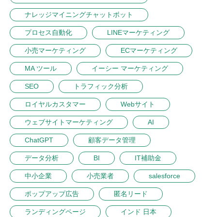
ナレッジマイニングチャットボット
プロセス自動化
LINEマーケティング
小売マーケティング
ECマーケティング
MA ツール
イーシー マーケティング
SEO
トラフィック分析
ロイヤルカスタマー
Webサイト
ウェブサイトマーケティング
AI
ChatGPT
顧客データ管理
データ分析
BI
IT補助金
中小企業
小売業者
salesforce
ポップアップ広告
匿名リード
ランディングページ
インド 日本