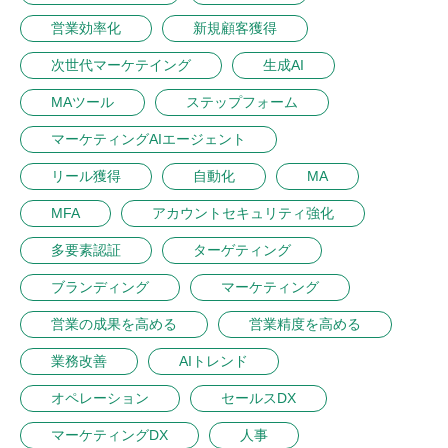
営業効率化
新規顧客獲得
次世代マーケテイング
生成AI
MAツール
ステップフォーム
マーケティングAIエージェント
リール獲得
自動化
MA
MFA
アカウントセキュリティ強化
多要素認証
ターゲティング
ブランディング
マーケティング
営業の成果を高める
営業精度を高める
業務改善
AIトレンド
オペレーション
セールスDX
マーケティングDX
人事