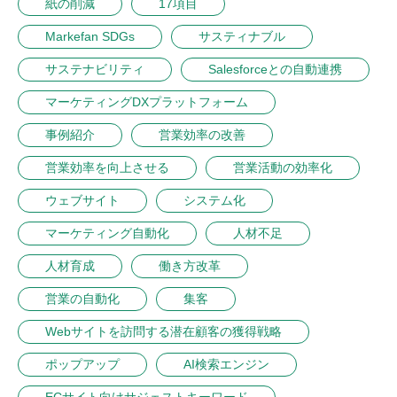
紙の削減
17項目
Markefan SDGs
サスティナブル
サステナビリティ
Salesforceとの自動連携
マーケティングDXプラットフォーム
事例紹介
営業効率の改善
営業効率を向上させる
営業活動の効率化
ウェブサイト
システム化
マーケティング自動化
人材不足
人材育成
働き方改革
営業の自動化
集客
Webサイトを訪問する潜在顧客の獲得戦略
ポップアップ
AI検索エンジン
ECサイト向けサジェストキーワード