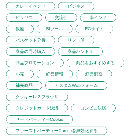
カレーイベンド
ビジネス
ビリヤニ
交流会
南インド
銀座
BIツール
ECサイト
バスケット分析
リフト値
商品の同時購入
商品バンドル
商品プロモーション
商品をおすすめする
小売
経営情報
経営洞察
補完商品
カスタムWebフォーム
クッキーレスブラウザ
クレジットカード決済
コンビニ決済
サードパーティーCookie
ファーストパーティーCookieを無効化する