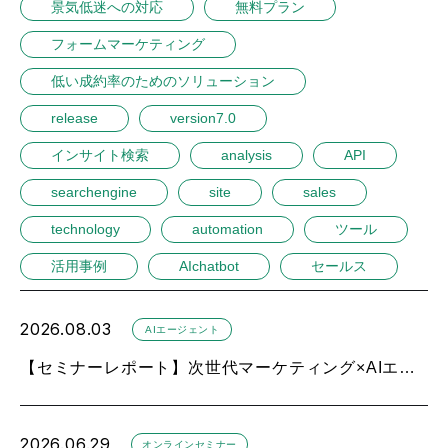
景気低迷への対応
無料プラン
フォームマーケティング
低い成約率のためのソリューション
release
version7.0
インサイト検索
analysis
API
searchengine
site
sales
technology
automation
ツール
活用事例
AIchatbot
セールス
2026.08.03
AIエージェント
【セミナーレポート】次世代マーケティング×AIエージェント（2026年7月）
2026.06.29
オンラインセミナー