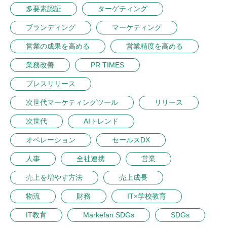
多要素認証
ターゲティング
ブランディング
マーケティング
営業の成果を高める
営業精度を高める
業務改善
PR TIMES
プレスリリース
次世代マーケティングツール
リリース
次世代
AIトレンド
オペレーション
セールスDX
人事
全社連携
営業
売上を増やす方法
売上成長
物流
財務
IT×学校教育
IT教育
Markefan SDGs
SDGs