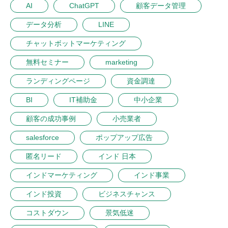
AI
ChatGPT
顧客データ管理
データ分析
LINE
チャットボットマーケティング
無料セミナー
marketing
ランディングページ
資金調達
BI
IT補助金
中小企業
顧客の成功事例
小売業者
salesforce
ポップアップ広告
匿名リード
インド 日本
インドマーケティング
インド事業
インド投資
ビジネスチャンス
コストダウン
景気低迷