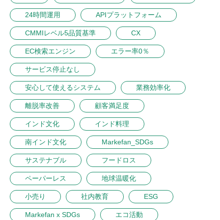
24時間運用
APIプラットフォーム
CMMIレベル5品質基準
CX
EC検索エンジン
エラー率0％
サービス停止なし
安心して使えるシステム
業務効率化
離脱率改善
顧客満足度
インド文化
インド料理
南インド文化
Markefan_SDGs
サステナブル
フードロス
ペーパーレス
地球温暖化
小売り
社内教育
ESG
Markefan x SDGs
エコ活動