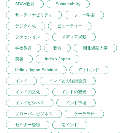
SDGs教育
Sustainability
サスティナビリティ
ソニー学園
デジタル化
ビューティー
ファッション
メディア掲載
学校教育
教育
湘北短期大学
美容
India x Japan
India x Japan Seminar
ITトレンド
インド
インドとの経済交流
インドの文化
インドの観光
インドビジネス
インド市場
グローバルビジネス
ケーララ州
セミナー登壇
南インド