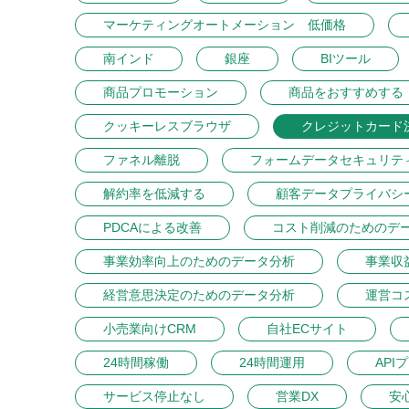
マーケティングオートメーション 低価格
南インド
銀座
BIツール
商品プロモーション
商品をおすすめする
クッキーレスブラウザ
クレジットカード
ファネル離脱
フォームデータセキュリテ
解約率を低減する
顧客データプライバシ
PDCAによる改善
コスト削減のためのデ
事業効率向上のためのデータ分析
事業収
経営意思決定のためのデータ分析
運営コ
小売業向けCRM
自社ECサイト
24時間稼働
24時間運用
API
サービス停止なし
営業DX
安