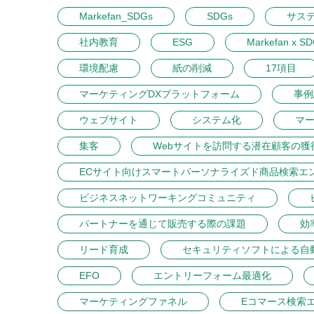
Markefan_SDGs
SDGs
サス
社内教育
ESG
Markefan x S
環境配慮
紙の削減
17項目
マーケティングDXプラットフォーム
事例
ウェブサイト
システム化
マ
集客
Webサイトを訪問する潜在顧客の獲
ECサイト向けスマートパーソナライズド商品検索エ
ビジネスネットワーキングコミュニティ
パートナーを通じて販売する際の課題
効
リード育成
セキュリティソフトによる自
EFO
エントリーフォーム最適化
マーケティングファネル
Eコマース検索