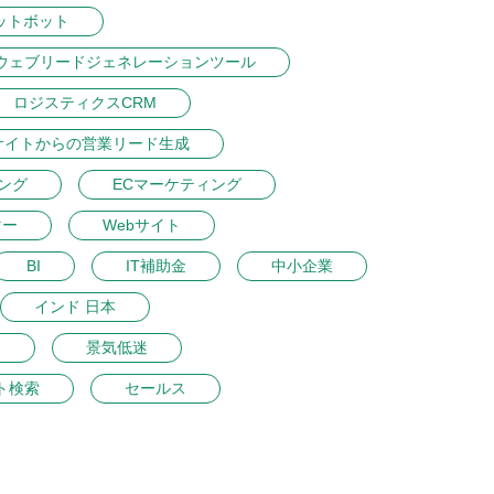
ットボット
ウェブリードジェネレーションツール
ロジスティクスCRM
サイトからの営業リード生成
ング
ECマーケティング
マー
Webサイト
BI
IT補助金
中小企業
インド 日本
ン
景気低迷
ト検索
セールス