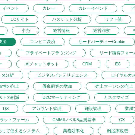
イベント
カレー
カレーイベンド
ECサイト
バスケット分析
リフト値
小売
経営情報
経営洞察
決済
コンビニ決済
サードパーティーCookie
ィ
プライベートブラウジング
リード獲得フォー
ー
AIチャットボット
CRM
EC
ータ分析
ビジネスインテリジェンス
ロイヤルカ
益性の向上
優良顧客の増加
売上マージンの向上
ストの削減
D2Cマーケティング
カスタマイズ
DX
アカウント管理
施設管理
業務
プラットフォーム
CMMIレベル5品質基準
CX
心して使えるシステム
業務効率化
離脱率改善