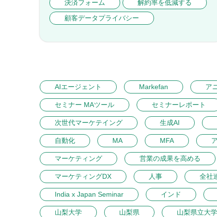
決済フォーム
解約率を低減する
顧客データプライバシー
AIエージェント
Markefan
ア
セミナー MAツール
セミナーレポート
次世代マーケテイング
生成AI
自動化
MA
MFA
マーケティング
営業の成果を高める
マーケティングDX
人事
全社
India x Japan Seminar
インド
山梨大学
山梨県
山梨県立大