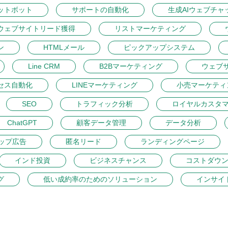
ットボット
サポートの自動化
生成AIウェブチャ
ウェブサイトリード獲得
リストマーケティング
ン
HTMLメール
ピックアップシステム
Line CRM
B2Bマーケティング
ウェブ
セス自動化
LINEマーケティング
小売マーケティ
SEO
トラフィック分析
ロイヤルカスタ
ChatGPT
顧客データ管理
データ分析
ップ広告
匿名リード
ランディングページ
インド投資
ビジネスチャンス
コストダウ
グ
低い成約率のためのソリューション
インサイ