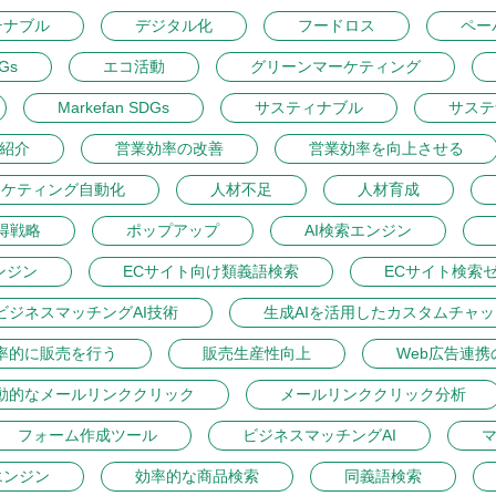
テナブル
デジタル化
フードロス
ペー
DGs
エコ活動
グリーンマーケティング
Markefan SDGs
サスティナブル
サステ
紹介
営業効率の改善
営業効率を向上させる
ーケティング自動化
人材不足
人材育成
得戦略
ポップアップ
AI検索エンジン
ンジン
ECサイト向け類義語検索
ECサイト検索
ビジネスマッチングAI技術
生成AIを活用したカスタムチャ
率的に販売を行う
販売生産性向上
Web広告連携
動的なメールリンククリック
メールリンククリック分析
フォーム作成ツール
ビジネスマッチングAI
マ
エンジン
効率的な商品検索
同義語検索