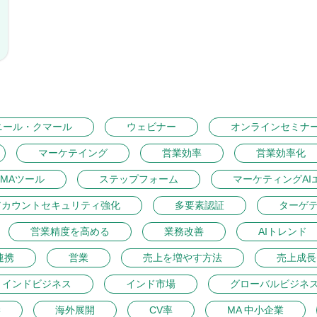
ニール・クマール
ウェビナー
オンラインセミナ
マーケテイング
営業効率
営業効率化
MAツール
ステップフォーム
マーケティングAI
アカウントセキュリティ強化
多要素認証
ターゲ
営業精度を高める
業務改善
AIトレンド
連携
営業
売上を増やす方法
売上成長
インドビジネス
インド市場
グローバルビジネ
学
海外展開
CV率
MA 中小企業