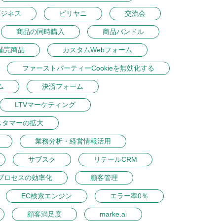
ビジネス
ビリヤニ
交流会
商品の同時購入
商品バンドル
補完商品
カスタムWebフォーム
ファーストパーティーCookieを無効化する
ム
決済フォーム
LTVマーケティング
スタマーの拡大
業務分析・経営情報活用
サブスク
リテールCRM
プロセスの効率化
顧客管理
EC検索エンジン
エラー率0％
顧客満足度
marke.ai