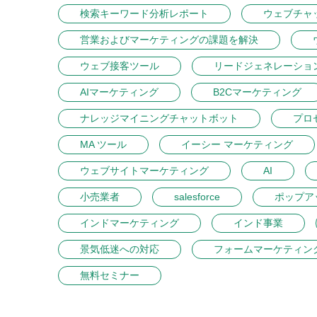
検索キーワード分析レポート
ウェブチャ
営業およびマーケティングの課題を解決
ウェブ接客ツール
リードジェネレーショ
AIマーケティング
B2Cマーケティング
ナレッジマイニングチャットボット
プロ
MA ツール
イーシー マーケティング
ウェブサイトマーケティング
AI
小売業者
salesforce
ポップア
インドマーケティング
インド事業
景気低迷への対応
フォームマーケティン
無料セミナー