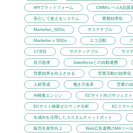
APIプラットフォーム
CMMIレベル5品質
安心して使えるシステム
業務効率化
Markefan_SDGs
サステナブル
Markefan x SDGs
エコ活動
17項目
サスティナブル
サス
佐川急便
Salesforceとの自動連携
営業効率を向上させる
営業活動の効率化
人材育成
働き方改革
営業の
AI検索エンジン
ECサイト向けサジェス
ECサイト検索ゼロマッチ分析
ECスマー
生成AIを活用したカスタムチャットボット
販売生産性向上
Web広告連携のMAツー