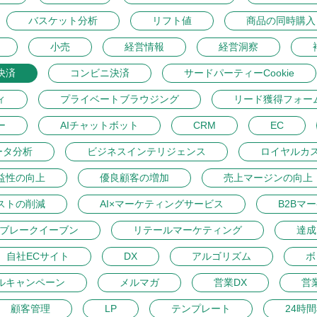
バスケット分析
リフト値
商品の同時購入
小売
経営情報
経営洞察
決済
コンビニ決済
サードパーティーCookie
ィ
プライベートブラウジング
リード獲得フォー
ー
AIチャットボット
CRM
EC
ータ分析
ビジネスインテリジェンス
ロイヤルカ
益性の向上
優良顧客の増加
売上マージンの向上
ストの削減
AI×マーケティングサービス
B2Bマ
ブレークイーブン
リテールマーケティング
達成
自社ECサイト
DX
アルゴリズム
ボ
ルキャンペーン
メルマガ
営業DX
営
顧客管理
LP
テンプレート
24時