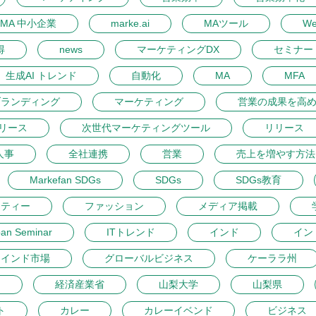
MA 中小企業
marke.ai
MAツール
W
得
news
マーケティングDX
セミナー 
生成AI トレンド
自動化
MA
MFA
ブランディング
マーケティング
営業の成果を高
リース
次世代マーケティングツール
リリース
人事
全社連携
営業
売上を増やす方法
Markefan SDGs
SDGs
SDGs教育
ーティー
ファッション
メディア掲載
pan Seminar
ITトレンド
インド
イン
インド市場
グローバルビジネス
ケーララ州
開
経済産業省
山梨大学
山梨県
ト
カレー
カレーイベンド
ビジネス