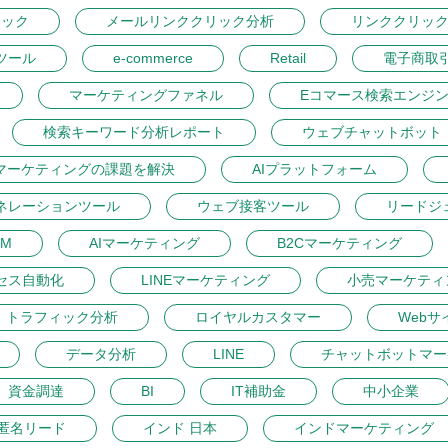
リック
メールリンククリック分析
リンククリッ
ツール
e-commerce
Retail
電子商取
マーケティングファネル
Eコマース検索エンジ
検索キーワード分析レポート
ウェブチャットボット
マーケティングの課題を解決
AIプラットフォーム
ネレーションツール
ウェブ接客ツール
リードジ
M
AIマーケティング
B2Cマーケティング
セス自動化
LINEマーケティング
小売マーケティ
トラフィック分析
ロイヤルカスタマー
Webサ
データ分析
LINE
チャットボットマー
資金調達
BI
IT補助金
中小企業
匿名リード
インド 日本
インドマーケティング