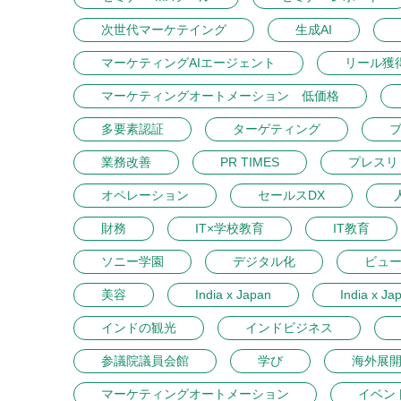
次世代マーケテイング
生成AI
マーケティングAIエージェント
リール獲
マーケティングオートメーション 低価格
多要素認証
ターゲティング
業務改善
PR TIMES
プレスリ
オペレーション
セールスDX
財務
IT×学校教育
IT教育
ソニー学園
デジタル化
ビュ
美容
India x Japan
India x Ja
インドの観光
インドビジネス
参議院議員会館
学び
海外展
マーケティングオートメーション
イベン