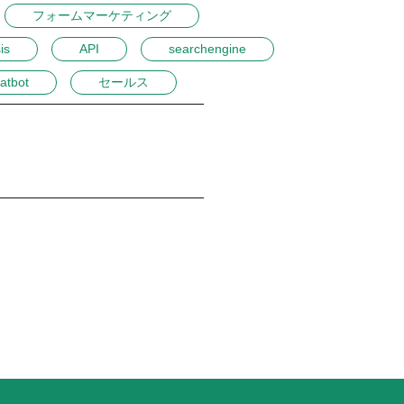
フォームマーケティング
is
API
searchengine
atbot
セールス