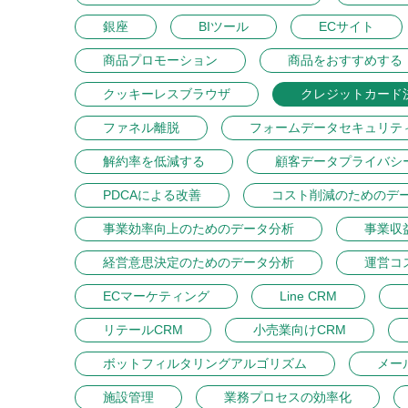
銀座
BIツール
ECサイト
商品プロモーション
商品をおすすめする
クッキーレスブラウザ
クレジットカード
ファネル離脱
フォームデータセキュリテ
解約率を低減する
顧客データプライバシ
PDCAによる改善
コスト削減のためのデ
事業効率向上のためのデータ分析
事業収
経営意思決定のためのデータ分析
運営コ
ECマーケティング
Line CRM
リテールCRM
小売業向けCRM
ボットフィルタリングアルゴリズム
メー
施設管理
業務プロセスの効率化