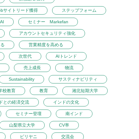
ebサイトリード獲得
ステップフォーム
AI
セミナー Markefan
アカウントセキュリティ強化
める
営業精度を高める
次世代
AIトレンド
売上成長
物流
Sustainability
サスティナビリティ
学校教育
教育
湘北短期大学
ドとの経済交流
インドの文化
セミナー登壇
南インド
山梨県立大学
CV率
ビリヤニ
交流会