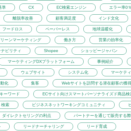
基準
CX
EC検索エンジン
エラー率0
離脱率改善
顧客満足度
インド文化
フードロス
ペーパーレス
地球温暖化
グリーンマーケティング
働き方
営業の効率化
テナビリティ
Shopee
ショッピージャパン
マーケティングDXプラットフォーム
事例紹介
ウェブサイト
システム化
マーケテ
自動化
集客
Webサイトを訪問する潜在顧客の獲
トキーワード
ECサイト向けスマートパーソナライズド商品検
ト検索
ビジネスネットワーキングコミュニティ
ダイレクトセリングの利点
パートナーを通じて販売する際
ル
リードナーチャリング
リード育成