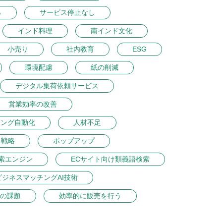
％
サービス停止なし
インド料理
南インド文化
小売り
社内教育
ESG
環境配慮
紙の削減
デジタル集荷依頼サービス
営業効率の改善
ィング自動化
人材不足
得戦略
ポップアップ
索エンジン
ECサイト向け類義語検索
ビジネスマッチングAI技術
の課題
効率的に販売を行う