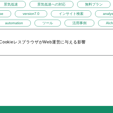
景気低迷
景気低迷への対応
無料プラン
se
version7.0
インサイト検索
analys
automation
ツール
活用事例
AIch
CookieレスブラウザがWeb運営に与える影響