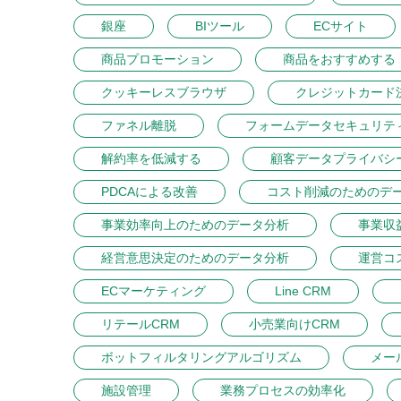
銀座
BIツール
ECサイト
商品プロモーション
商品をおすすめする
クッキーレスブラウザ
クレジットカード
ファネル離脱
フォームデータセキュリテ
解約率を低減する
顧客データプライバシ
PDCAによる改善
コスト削減のためのデ
事業効率向上のためのデータ分析
事業収
経営意思決定のためのデータ分析
運営コ
ECマーケティング
Line CRM
リテールCRM
小売業向けCRM
ボットフィルタリングアルゴリズム
メー
施設管理
業務プロセスの効率化