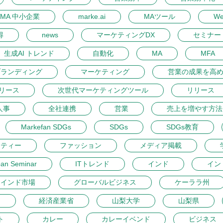
MA 中小企業
marke.ai
MAツール
W
得
news
マーケティングDX
セミナー 
生成AI トレンド
自動化
MA
MFA
ブランディング
マーケティング
営業の成果を高
リース
次世代マーケティングツール
リリース
人事
全社連携
営業
売上を増やす方法
Markefan SDGs
SDGs
SDGs教育
ーティー
ファッション
メディア掲載
pan Seminar
ITトレンド
インド
イン
インド市場
グローバルビジネス
ケーララ州
開
経済産業省
山梨大学
山梨県
ト
カレー
カレーイベンド
ビジネス