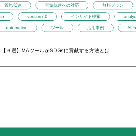
景気低迷
景気低迷への対応
無料プラン
se
version7.0
インサイト検索
analys
automation
ツール
活用事例
AIch
【６選】MAツールがSDGsに貢献する方法とは