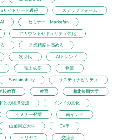
ebサイトリード獲得
ステップフォーム
AI
セミナー Markefan
アカウントセキュリティ強化
める
営業精度を高める
次世代
AIトレンド
売上成長
物流
Sustainability
サスティナビリティ
学校教育
教育
湘北短期大学
ドとの経済交流
インドの文化
セミナー登壇
南インド
山梨県立大学
CV率
ビリヤニ
交流会