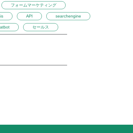
フォームマーケティング
is
API
searchengine
atbot
セールス