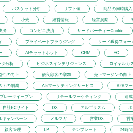
バスケット分析
リフト値
商品の同時購入
小売
経営情報
経営洞察
決済
コンビニ決済
サードパーティーCookie
ィ
プライベートブラウジング
リード獲得フォー
ー
AIチャットボット
CRM
EC
ータ分析
ビジネスインテリジェンス
ロイヤルカ
益性の向上
優良顧客の増加
売上マージンの向上
ストの削減
AI×マーケティングサービス
B2Bマ
ブレークイーブン
リテールマーケティング
達成
自社ECサイト
DX
アルゴリズム
ボ
ルキャンペーン
メルマガ
営業DX
営
顧客管理
LP
テンプレート
24時