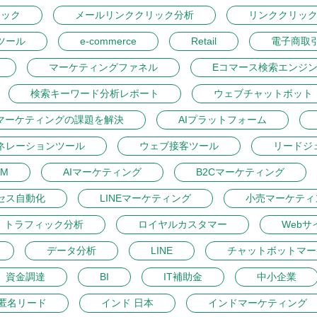
リック
メールリンククリック分析
リンククリッ
ツール
e-commerce
Retail
電子商取
マーケティングファネル
Eコマース検索エンジ
検索キーワード分析レポート
ウェブチャットボット
マーケティングの課題を解決
AIプラットフォーム
ネレーションツール
ウェブ接客ツール
リードジ
M
AIマーケティング
B2Cマーケティング
セス自動化
LINEマーケティング
小売マーケティ
トラフィック分析
ロイヤルカスタマー
Webサ
データ分析
LINE
チャットボットマー
資金調達
BI
IT補助金
中小企業
匿名リード
インド 日本
インドマーケティング