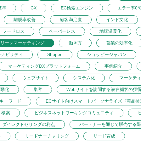
基準
CX
EC検索エンジン
エラー率0
離脱率改善
顧客満足度
インド文化
フードロス
ペーパーレス
地球温暖化
グリーンマーケティング
働き方
営業の効率化
テナビリティ
Shopee
ショッピージャパン
マーケティングDXプラットフォーム
事例紹介
ウェブサイト
システム化
マーケテ
自動化
集客
Webサイトを訪問する潜在顧客の獲
トキーワード
ECサイト向けスマートパーソナライズド商品検
ト検索
ビジネスネットワーキングコミュニティ
ダイレクトセリングの利点
パートナーを通じて販売する際
ル
リードナーチャリング
リード育成