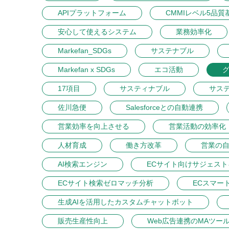
APIプラットフォーム
CMMIレベル5品質
安心して使えるシステム
業務効率化
Markefan_SDGs
サステナブル
Markefan x SDGs
エコ活動
17項目
サスティナブル
サス
佐川急便
Salesforceとの自動連携
営業効率を向上させる
営業活動の効率化
人材育成
働き方改革
営業の
AI検索エンジン
ECサイト向けサジェス
ECサイト検索ゼロマッチ分析
ECスマー
生成AIを活用したカスタムチャットボット
販売生産性向上
Web広告連携のMAツー