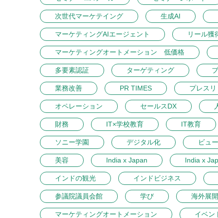
次世代マーケテイング
生成AI
マーケティングAIエージェント
リール獲
マーケティングオートメーション 低価格
多要素認証
ターゲティング
業務改善
PR TIMES
プレスリ
オペレーション
セールスDX
財務
IT×学校教育
IT教育
ソニー学園
デジタル化
ビュ
美容
India x Japan
India x Ja
インドの観光
インドビジネス
参議院議員会館
学び
海外展
マーケティングオートメーション
イベン