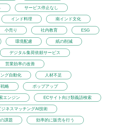
％
サービス停止なし
インド料理
南インド文化
小売り
社内教育
ESG
環境配慮
紙の削減
デジタル集荷依頼サービス
営業効率の改善
ィング自動化
人材不足
得戦略
ポップアップ
索エンジン
ECサイト向け類義語検索
ビジネスマッチングAI技術
の課題
効率的に販売を行う