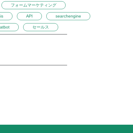
フォームマーケティング
is
API
searchengine
atbot
セールス
例