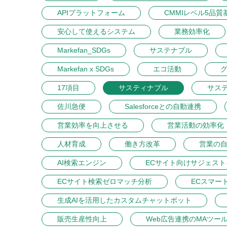
APIプラットフォーム
CMMIレベル5品質
安心して使えるシステム
業務効率化
Markefan_SDGs
サステナブル
Markefan x SDGs
エコ活動
17項目
サスティナブル
サス
佐川急便
Salesforceとの自動連携
営業効率を向上させる
営業活動の効率化
人材育成
働き方改革
営業の
AI検索エンジン
ECサイト向けサジェス
ECサイト検索ゼロマッチ分析
ECスマー
生成AIを活用したカスタムチャットボット
販売生産性向上
Web広告連携のMAツー