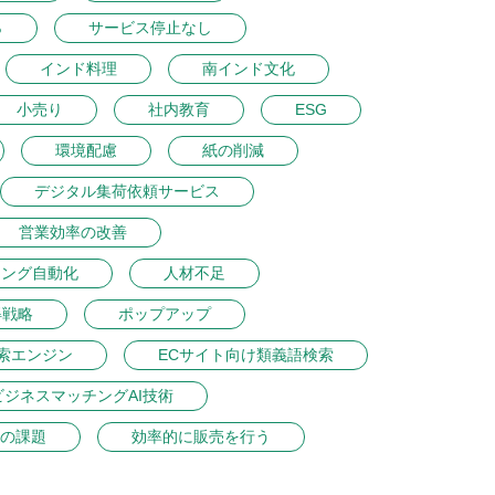
％
サービス停止なし
インド料理
南インド文化
小売り
社内教育
ESG
環境配慮
紙の削減
デジタル集荷依頼サービス
営業効率の改善
ィング自動化
人材不足
得戦略
ポップアップ
索エンジン
ECサイト向け類義語検索
ビジネスマッチングAI技術
の課題
効率的に販売を行う