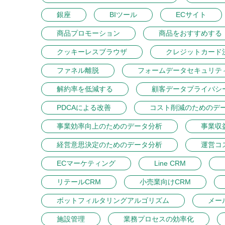
銀座
BIツール
ECサイト
商品プロモーション
商品をおすすめする
クッキーレスブラウザ
クレジットカード
ファネル離脱
フォームデータセキュリテ
解約率を低減する
顧客データプライバシ
PDCAによる改善
コスト削減のためのデ
事業効率向上のためのデータ分析
事業収
経営意思決定のためのデータ分析
運営コ
ECマーケティング
Line CRM
リテールCRM
小売業向けCRM
ボットフィルタリングアルゴリズム
メー
施設管理
業務プロセスの効率化