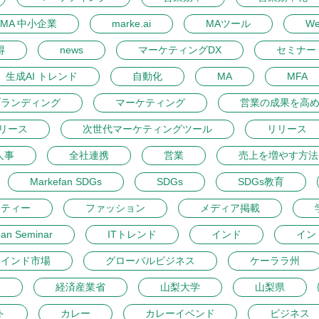
MA 中小企業
marke.ai
MAツール
W
得
news
マーケティングDX
セミナー 
生成AI トレンド
自動化
MA
MFA
ブランディング
マーケティング
営業の成果を高
リース
次世代マーケティングツール
リリース
人事
全社連携
営業
売上を増やす方法
Markefan SDGs
SDGs
SDGs教育
ーティー
ファッション
メディア掲載
pan Seminar
ITトレンド
インド
イン
インド市場
グローバルビジネス
ケーララ州
開
経済産業省
山梨大学
山梨県
ト
カレー
カレーイベンド
ビジネス