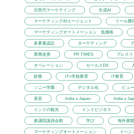
次世代マーケテイング
生成AI
マーケティングAIエージェント
リール獲
マーケティングオートメーション 低価格
多要素認証
ターゲティング
業務改善
PR TIMES
プレスリ
オペレーション
セールスDX
財務
IT×学校教育
IT教育
ソニー学園
デジタル化
ビュ
美容
India x Japan
India x Ja
インドの観光
インドビジネス
参議院議員会館
学び
海外展
マーケティングオートメーション
イベン