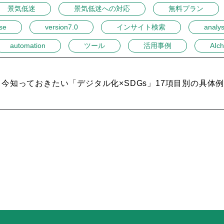
景気低迷
景気低迷への対応
無料プラン
se
version7.0
インサイト検索
analys
automation
ツール
活用事例
AIch
今知っておきたい「デジタル化×SDGs」17項目別の具体