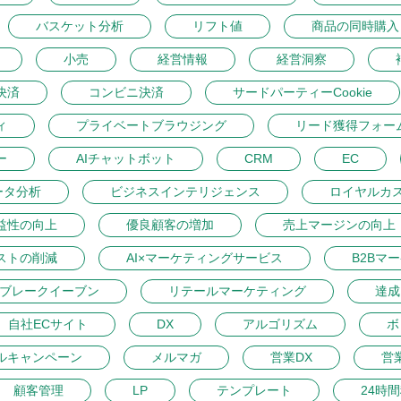
バスケット分析
リフト値
商品の同時購入
小売
経営情報
経営洞察
決済
コンビニ決済
サードパーティーCookie
ィ
プライベートブラウジング
リード獲得フォー
ー
AIチャットボット
CRM
EC
ータ分析
ビジネスインテリジェンス
ロイヤルカ
益性の向上
優良顧客の増加
売上マージンの向上
ストの削減
AI×マーケティングサービス
B2Bマ
ブレークイーブン
リテールマーケティング
達成
自社ECサイト
DX
アルゴリズム
ボ
ルキャンペーン
メルマガ
営業DX
営
顧客管理
LP
テンプレート
24時