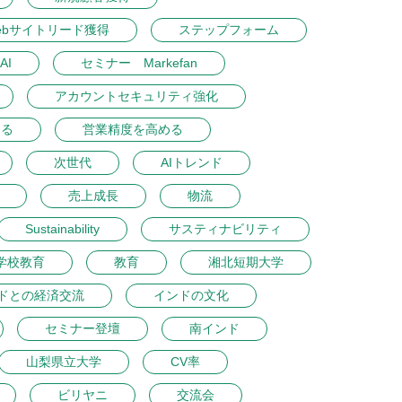
ebサイトリード獲得
ステップフォーム
AI
セミナー Markefan
アカウントセキュリティ強化
める
営業精度を高める
次世代
AIトレンド
売上成長
物流
Sustainability
サスティナビリティ
学校教育
教育
湘北短期大学
ドとの経済交流
インドの文化
セミナー登壇
南インド
山梨県立大学
CV率
ビリヤニ
交流会