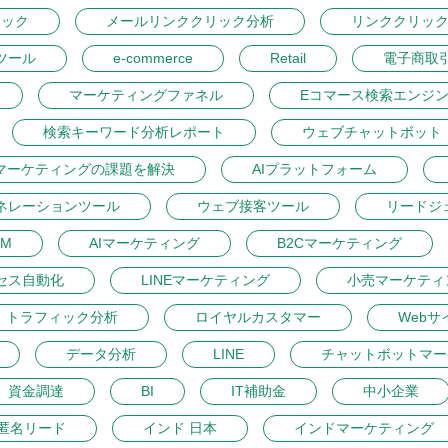
リック
メールリンククリック分析
リンククリッ
ツール
e-commerce
Retail
電子商取
マーケティングファネル
Eコマース検索エンジ
検索キーワード分析レポート
ウェブチャットボット
マーケティングの課題を解決
AIプラットフォーム
ネレーションツール
ウェブ接客ツール
リードジ
M
AIマーケティング
B2Cマーケティング
セス自動化
LINEマーケティング
小売マーケティ
トラフィック分析
ロイヤルカスタマー
Webサ
データ分析
LINE
チャットボットマー
資金調達
BI
IT補助金
中小企業
匿名リード
インド 日本
インドマーケティング