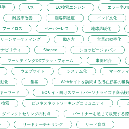
基準
CX
EC検索エンジン
エラー率0
離脱率改善
顧客満足度
インド文化
フードロス
ペーパーレス
地球温暖化
グリーンマーケティング
働き方
営業の効率化
テナビリティ
Shopee
ショッピージャパン
マーケティングDXプラットフォーム
事例紹介
ウェブサイト
システム化
マーケテ
自動化
集客
Webサイトを訪問する潜在顧客の獲
トキーワード
ECサイト向けスマートパーソナライズド商品検
ト検索
ビジネスネットワーキングコミュニティ
ダイレクトセリングの利点
パートナーを通じて販売する際
ル
リードナーチャリング
リード育成