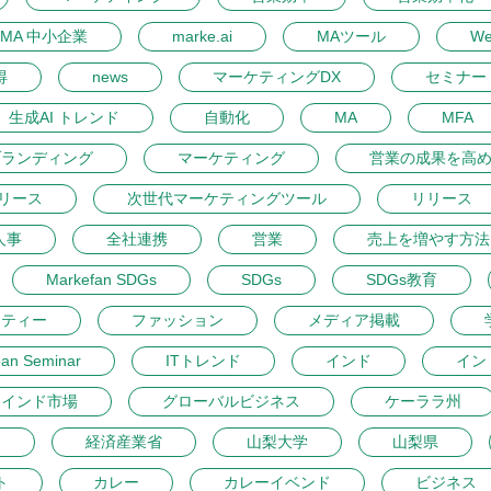
MA 中小企業
marke.ai
MAツール
W
得
news
マーケティングDX
セミナー 
生成AI トレンド
自動化
MA
MFA
ブランディング
マーケティング
営業の成果を高
リース
次世代マーケティングツール
リリース
人事
全社連携
営業
売上を増やす方法
Markefan SDGs
SDGs
SDGs教育
ーティー
ファッション
メディア掲載
pan Seminar
ITトレンド
インド
イン
インド市場
グローバルビジネス
ケーララ州
開
経済産業省
山梨大学
山梨県
ト
カレー
カレーイベンド
ビジネス