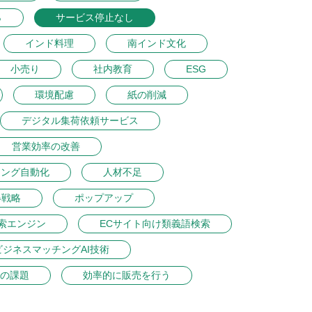
％
サービス停止なし
インド料理
南インド文化
小売り
社内教育
ESG
環境配慮
紙の削減
デジタル集荷依頼サービス
営業効率の改善
ィング自動化
人材不足
得戦略
ポップアップ
索エンジン
ECサイト向け類義語検索
ビジネスマッチングAI技術
の課題
効率的に販売を行う