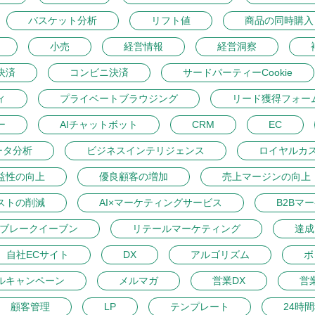
バスケット分析
リフト値
商品の同時購入
小売
経営情報
経営洞察
決済
コンビニ決済
サードパーティーCookie
ィ
プライベートブラウジング
リード獲得フォー
ー
AIチャットボット
CRM
EC
ータ分析
ビジネスインテリジェンス
ロイヤルカ
益性の向上
優良顧客の増加
売上マージンの向上
ストの削減
AI×マーケティングサービス
B2Bマ
ブレークイーブン
リテールマーケティング
達成
自社ECサイト
DX
アルゴリズム
ボ
ルキャンペーン
メルマガ
営業DX
営
顧客管理
LP
テンプレート
24時