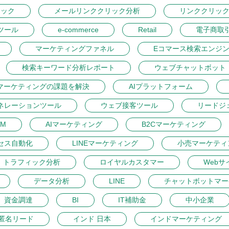
リック
メールリンククリック分析
リンククリッ
ツール
e-commerce
Retail
電子商取
マーケティングファネル
Eコマース検索エンジ
検索キーワード分析レポート
ウェブチャットボット
マーケティングの課題を解決
AIプラットフォーム
ネレーションツール
ウェブ接客ツール
リードジ
M
AIマーケティング
B2Cマーケティング
セス自動化
LINEマーケティング
小売マーケティ
トラフィック分析
ロイヤルカスタマー
Webサ
データ分析
LINE
チャットボットマー
資金調達
BI
IT補助金
中小企業
匿名リード
インド 日本
インドマーケティング