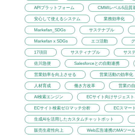
APIプラットフォーム
CMMIレベル5品質
安心して使えるシステム
業務効率化
Markefan_SDGs
サステナブル
Markefan x SDGs
エコ活動
17項目
サスティナブル
サス
佐川急便
Salesforceとの自動連携
営業効率を向上させる
営業活動の効率化
人材育成
働き方改革
営業の
AI検索エンジン
ECサイト向けサジェス
ECサイト検索ゼロマッチ分析
ECスマー
生成AIを活用したカスタムチャットボット
販売生産性向上
Web広告連携のMAツー