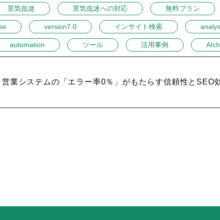
景気低迷
景気低迷への対応
無料プラン
se
version7.0
インサイト検索
analys
automation
ツール
活用事例
AIch
営業システムの「エラー率0％」がもたらす信頼性とSEO