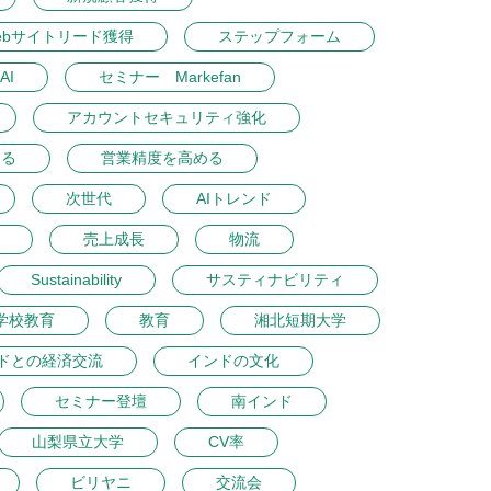
ebサイトリード獲得
ステップフォーム
AI
セミナー Markefan
アカウントセキュリティ強化
める
営業精度を高める
次世代
AIトレンド
売上成長
物流
Sustainability
サスティナビリティ
学校教育
教育
湘北短期大学
ドとの経済交流
インドの文化
セミナー登壇
南インド
山梨県立大学
CV率
ビリヤニ
交流会