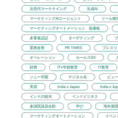
次世代マーケテイング
生成AI
マーケティングAIエージェント
リール獲
マーケティングオートメーション 低価格
多要素認証
ターゲティング
業務改善
PR TIMES
プレスリ
オペレーション
セールスDX
財務
IT×学校教育
IT教育
ソニー学園
デジタル化
ビュ
美容
India x Japan
India x Ja
インドの観光
インドビジネス
参議院議員会館
学び
海外展
マーケティングオートメーション
イベン