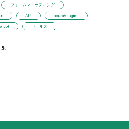
フォームマーケティング
is
API
searchengine
atbot
セールス
効果