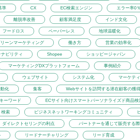
基準
CX
EC検索エンジン
エラー率0
離脱率改善
顧客満足度
インド文化
フードロス
ペーパーレス
地球温暖化
グリーンマーケティング
働き方
営業の効率化
テナビリティ
Shopee
ショッピージャパン
マーケティングDXプラットフォーム
事例紹介
ウェブサイト
システム化
マーケテ
自動化
集客
Webサイトを訪問する潜在顧客の獲
トキーワード
ECサイト向けスマートパーソナライズド商品検
ト検索
ビジネスネットワーキングコミュニティ
ダイレクトセリングの利点
パートナーを通じて販売する際
ル
リードナーチャリング
リード育成