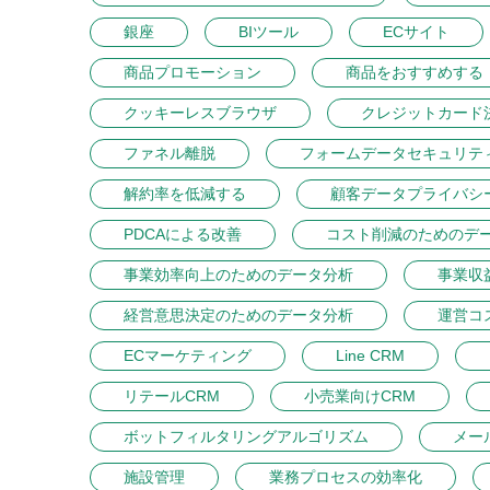
銀座
BIツール
ECサイト
商品プロモーション
商品をおすすめする
クッキーレスブラウザ
クレジットカード
ファネル離脱
フォームデータセキュリテ
解約率を低減する
顧客データプライバシ
PDCAによる改善
コスト削減のためのデ
事業効率向上のためのデータ分析
事業収
経営意思決定のためのデータ分析
運営コ
ECマーケティング
Line CRM
リテールCRM
小売業向けCRM
ボットフィルタリングアルゴリズム
メー
施設管理
業務プロセスの効率化