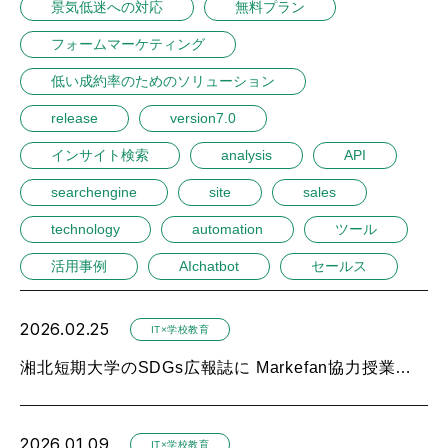
景気低迷への対応
無料プラン
フォームマーケティング
低い成約率のためのソリューション
release
version7.0
インサイト検索
analysis
API
searchengine
site
sales
technology
automation
ツール
活用事例
AIchatbot
セールス
2026.02.25
IT×学校教育
湘北短期大学のSDGs広報誌に Markefan協力授業の様子が掲載されました
2026.01.09
IT×学校教育