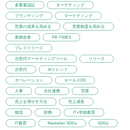
多要素認証
ターゲティング
ブランディング
マーケティング
営業の成果を高める
営業精度を高める
業務改善
PR TIMES
プレスリリース
次世代マーケティングツール
リリース
次世代
AIトレンド
オペレーション
セールスDX
人事
全社連携
営業
売上を増やす方法
売上成長
物流
財務
IT×学校教育
IT教育
Markefan SDGs
SDGs