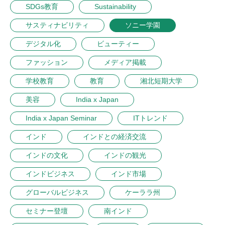
SDGs教育
Sustainability
サスティナビリティ
ソニー学園
デジタル化
ビューティー
ファッション
メディア掲載
学校教育
教育
湘北短期大学
美容
India x Japan
India x Japan Seminar
ITトレンド
インド
インドとの経済交流
インドの文化
インドの観光
インドビジネス
インド市場
グローバルビジネス
ケーララ州
セミナー登壇
南インド