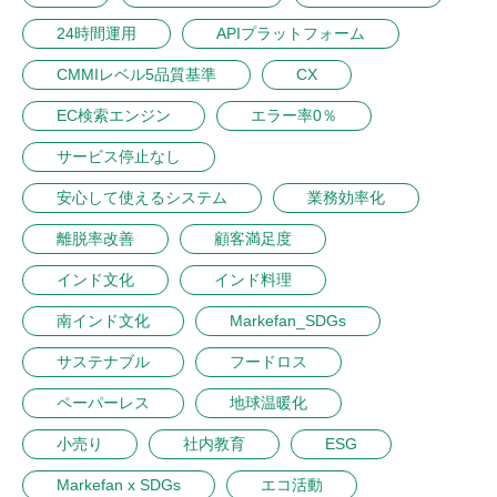
24時間運用
APIプラットフォーム
CMMIレベル5品質基準
CX
EC検索エンジン
エラー率0％
サービス停止なし
安心して使えるシステム
業務効率化
離脱率改善
顧客満足度
インド文化
インド料理
南インド文化
Markefan_SDGs
サステナブル
フードロス
ペーパーレス
地球温暖化
小売り
社内教育
ESG
Markefan x SDGs
エコ活動