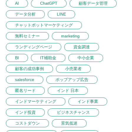
AI
ChatGPT
顧客データ管理
データ分析
LINE
チャットボットマーケティング
無料セミナー
marketing
ランディングページ
資金調達
BI
IT補助金
中小企業
顧客の成功事例
小売業者
salesforce
ポップアップ広告
匿名リード
インド 日本
インドマーケティング
インド事業
インド投資
ビジネスチャンス
コストダウン
景気低迷