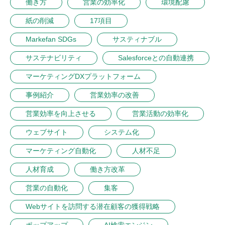
働き方
営業の効率化
環境配慮
紙の削減
17項目
Markefan SDGs
サスティナブル
サステナビリティ
Salesforceとの自動連携
マーケティングDXプラットフォーム
事例紹介
営業効率の改善
営業効率を向上させる
営業活動の効率化
ウェブサイト
システム化
マーケティング自動化
人材不足
人材育成
働き方改革
営業の自動化
集客
Webサイトを訪問する潜在顧客の獲得戦略
ポップアップ
AI検索エンジン