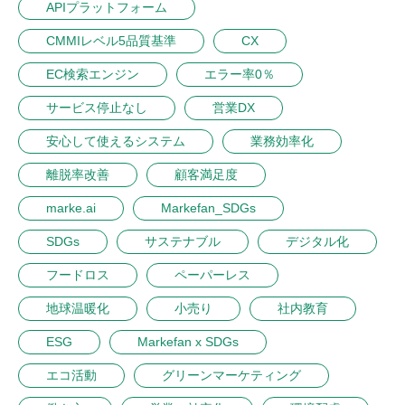
APIプラットフォーム
CMMIレベル5品質基準
CX
EC検索エンジン
エラー率0％
サービス停止なし
営業DX
安心して使えるシステム
業務効率化
離脱率改善
顧客満足度
marke.ai
Markefan_SDGs
SDGs
サステナブル
デジタル化
フードロス
ペーパーレス
地球温暖化
小売り
社内教育
ESG
Markefan x SDGs
エコ活動
グリーンマーケティング