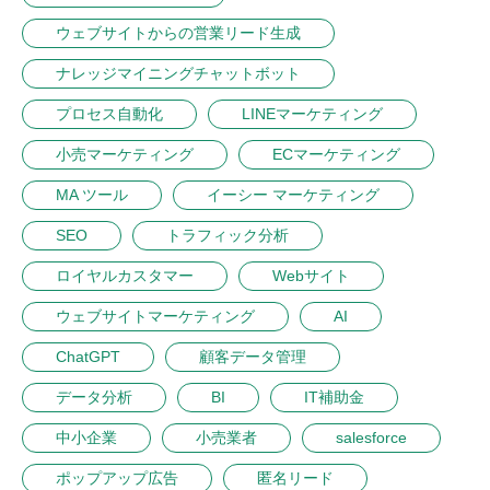
ウェブサイトからの営業リード生成
ナレッジマイニングチャットボット
プロセス自動化
LINEマーケティング
小売マーケティング
ECマーケティング
MA ツール
イーシー マーケティング
SEO
トラフィック分析
ロイヤルカスタマー
Webサイト
ウェブサイトマーケティング
AI
ChatGPT
顧客データ管理
データ分析
BI
IT補助金
中小企業
小売業者
salesforce
ポップアップ広告
匿名リード