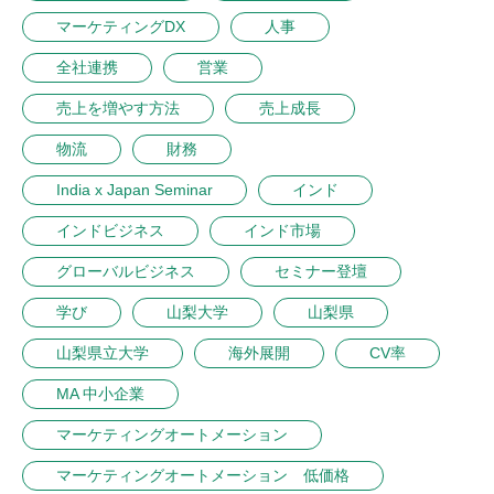
マーケティングDX
人事
全社連携
営業
売上を増やす方法
売上成長
物流
財務
India x Japan Seminar
インド
インドビジネス
インド市場
グローバルビジネス
セミナー登壇
学び
山梨大学
山梨県
山梨県立大学
海外展開
CV率
MA 中小企業
マーケティングオートメーション
マーケティングオートメーション 低価格