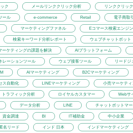
リック
メールリンククリック分析
リンククリッ
ツール
e-commerce
Retail
電子商取
マーケティングファネル
Eコマース検索エンジ
検索キーワード分析レポート
ウェブチャットボット
マーケティングの課題を解決
AIプラットフォーム
ネレーションツール
ウェブ接客ツール
リードジ
M
AIマーケティング
B2Cマーケティング
セス自動化
LINEマーケティング
小売マーケティ
トラフィック分析
ロイヤルカスタマー
Webサ
データ分析
LINE
チャットボットマー
資金調達
BI
IT補助金
中小企業
匿名リード
インド 日本
インドマーケティング