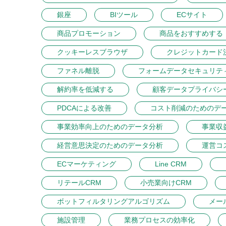
銀座
BIツール
ECサイト
商品プロモーション
商品をおすすめする
クッキーレスブラウザ
クレジットカード
ファネル離脱
フォームデータセキュリテ
解約率を低減する
顧客データプライバシ
PDCAによる改善
コスト削減のためのデ
事業効率向上のためのデータ分析
事業収
経営意思決定のためのデータ分析
運営コ
ECマーケティング
Line CRM
リテールCRM
小売業向けCRM
ボットフィルタリングアルゴリズム
メー
施設管理
業務プロセスの効率化