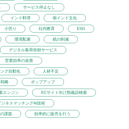
％
サービス停止なし
インド料理
南インド文化
小売り
社内教育
ESG
環境配慮
紙の削減
デジタル集荷依頼サービス
営業効率の改善
ィング自動化
人材不足
得戦略
ポップアップ
索エンジン
ECサイト向け類義語検索
ビジネスマッチングAI技術
の課題
効率的に販売を行う