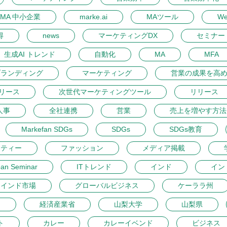
MA 中小企業
marke.ai
MAツール
W
得
news
マーケティングDX
セミナー 
生成AI トレンド
自動化
MA
MFA
ブランディング
マーケティング
営業の成果を高
リース
次世代マーケティングツール
リリース
人事
全社連携
営業
売上を増やす方法
Markefan SDGs
SDGs
SDGs教育
ーティー
ファッション
メディア掲載
pan Seminar
ITトレンド
インド
イン
インド市場
グローバルビジネス
ケーララ州
開
経済産業省
山梨大学
山梨県
ト
カレー
カレーイベンド
ビジネス