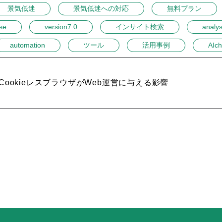
景気低迷
景気低迷への対応
無料プラン
se
version7.0
インサイト検索
analys
automation
ツール
活用事例
AIch
CookieレスブラウザがWeb運営に与える影響