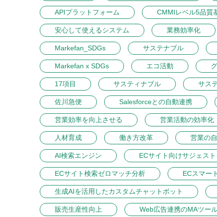
APIプラットフォーム
CMMIレベル5品質
安心して使えるシステム
業務効率化
Markefan_SDGs
サステナブル
Markefan x SDGs
エコ活動
17項目
サスティナブル
サス
佐川急便
Salesforceとの自動連携
営業効率を向上させる
営業活動の効率化
人材育成
働き方改革
営業の
AI検索エンジン
ECサイト向けサジェス
ECサイト検索ゼロマッチ分析
ECスマー
生成AIを活用したカスタムチャットボット
販売生産性向上
Web広告連携のMAツー