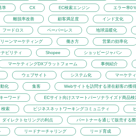
基準
CX
EC検索エンジン
エラー率0
離脱率改善
顧客満足度
インド文化
フードロス
ペーパーレス
地球温暖化
グリーンマーケティング
働き方
営業の効率化
テナビリティ
Shopee
ショッピージャパン
マーケティングDXプラットフォーム
事例紹介
ウェブサイト
システム化
マーケテ
自動化
集客
Webサイトを訪問する潜在顧客の獲
トキーワード
ECサイト向けスマートパーソナライズド商品検
ト検索
ビジネスネットワーキングコミュニティ
ダイレクトセリングの利点
パートナーを通じて販売する際
ル
リードナーチャリング
リード育成