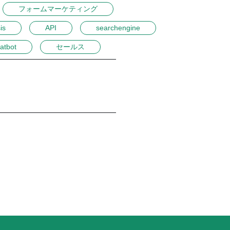
フォームマーケティング
is
API
searchengine
atbot
セールス