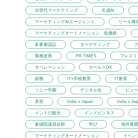
次世代マーケテイング
生成AI
マーケティングAIエージェント
リール獲
マーケティングオートメーション 低価格
多要素認証
ターゲティング
業務改善
PR TIMES
プレスリ
オペレーション
セールスDX
財務
IT×学校教育
IT教育
ソニー学園
デジタル化
ビュ
美容
India x Japan
India x Ja
インドの観光
インドビジネス
参議院議員会館
学び
海外展
マーケティングオートメーション
イベン