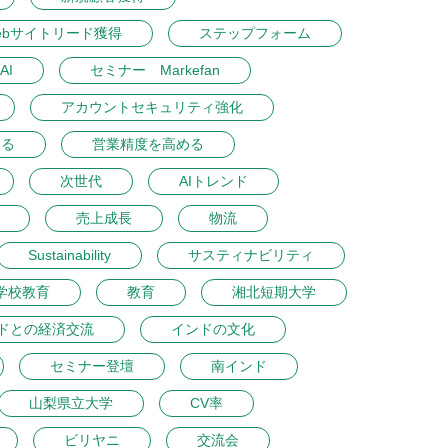
ebサイトリード獲得
ステップフォーム
AI
セミナー Markefan
アカウントセキュリティ強化
める
営業精度を高める
次世代
AIトレンド
売上成長
物流
Sustainability
サスティナビリティ
学校教育
教育
湘北短期大学
ドとの経済交流
インドの文化
セミナー登壇
南インド
山梨県立大学
CV率
ビリヤニ
交流会