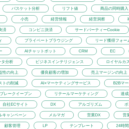
バスケット分析
リフト値
商品の同時購入
小売
経営情報
経営洞察
決済
コンビニ決済
サードパーティーCookie
ィ
プライベートブラウジング
リード獲得フォー
ー
AIチャットボット
CRM
EC
ータ分析
ビジネスインテリジェンス
ロイヤルカ
益性の向上
優良顧客の増加
売上マージンの向上
ストの削減
AI×マーケティングサービス
B2Bマ
ブレークイーブン
リテールマーケティング
達成
自社ECサイト
DX
アルゴリズム
ボ
ルキャンペーン
メルマガ
営業DX
営
顧客管理
LP
テンプレート
24時