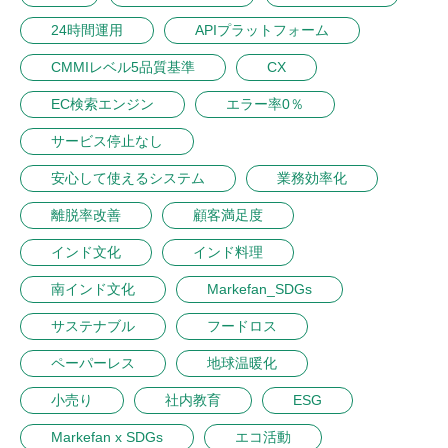
24時間運用
APIプラットフォーム
CMMIレベル5品質基準
CX
EC検索エンジン
エラー率0％
サービス停止なし
安心して使えるシステム
業務効率化
離脱率改善
顧客満足度
インド文化
インド料理
南インド文化
Markefan_SDGs
サステナブル
フードロス
ペーパーレス
地球温暖化
小売り
社内教育
ESG
Markefan x SDGs
エコ活動