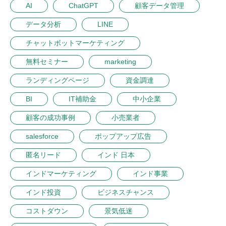
AI
ChatGPT
顧客データ管理
データ分析
LINE
チャットボットマーケティング
無料セミナー
marketing
ランディングページ
資金調達
BI
IT補助金
中小企業
顧客の成功事例
小売業者
salesforce
ポップアップ広告
匿名リード
インド 日本
インドマーケティング
インド事業
インド投資
ビジネスチャンス
コストダウン
景気低迷