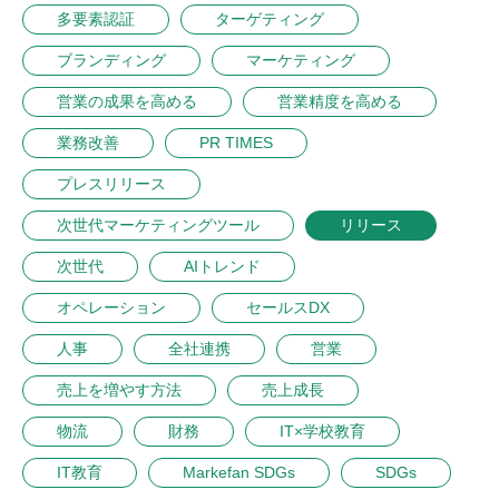
多要素認証
ターゲティング
ブランディング
マーケティング
営業の成果を高める
営業精度を高める
業務改善
PR TIMES
プレスリリース
次世代マーケティングツール
リリース
次世代
AIトレンド
オペレーション
セールスDX
人事
全社連携
営業
売上を増やす方法
売上成長
物流
財務
IT×学校教育
IT教育
Markefan SDGs
SDGs