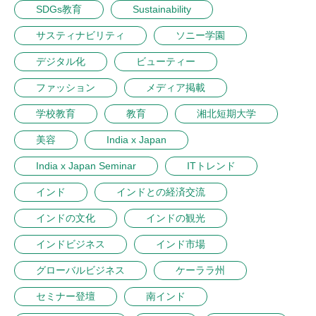
SDGs教育
Sustainability
サスティナビリティ
ソニー学園
デジタル化
ビューティー
ファッション
メディア掲載
学校教育
教育
湘北短期大学
美容
India x Japan
India x Japan Seminar
ITトレンド
インド
インドとの経済交流
インドの文化
インドの観光
インドビジネス
インド市場
グローバルビジネス
ケーララ州
セミナー登壇
南インド