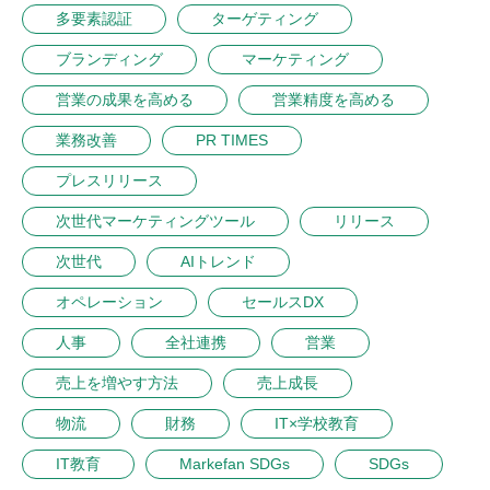
多要素認証
ターゲティング
ブランディング
マーケティング
営業の成果を高める
営業精度を高める
業務改善
PR TIMES
プレスリリース
次世代マーケティングツール
リリース
次世代
AIトレンド
オペレーション
セールスDX
人事
全社連携
営業
売上を増やす方法
売上成長
物流
財務
IT×学校教育
IT教育
Markefan SDGs
SDGs