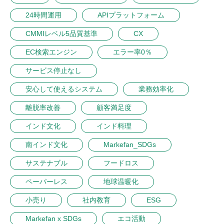
24時間運用
APIプラットフォーム
CMMIレベル5品質基準
CX
EC検索エンジン
エラー率0％
サービス停止なし
安心して使えるシステム
業務効率化
離脱率改善
顧客満足度
インド文化
インド料理
南インド文化
Markefan_SDGs
サステナブル
フードロス
ペーパーレス
地球温暖化
小売り
社内教育
ESG
Markefan x SDGs
エコ活動