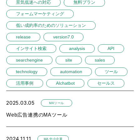
景気低迷への対応
無料プラン
フォームマーケティング
低い成約率のためのソリューション
release
version7.0
インサイト検索
analysis
API
searchengine
site
sales
technology
automation
ツール
活用事例
AIchatbot
セールス
2025.03.05
MAツール
Web広告連携のMAツール
2024.11.11
MA 中小企業