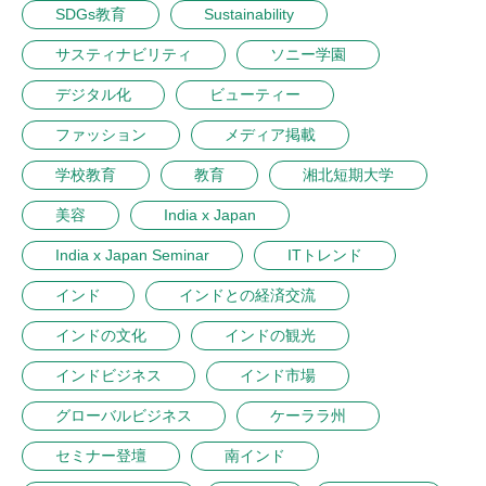
SDGs教育
Sustainability
サスティナビリティ
ソニー学園
デジタル化
ビューティー
ファッション
メディア掲載
学校教育
教育
湘北短期大学
美容
India x Japan
India x Japan Seminar
ITトレンド
インド
インドとの経済交流
インドの文化
インドの観光
インドビジネス
インド市場
グローバルビジネス
ケーララ州
セミナー登壇
南インド