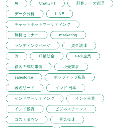
AI
ChatGPT
顧客データ管理
データ分析
LINE
チャットボットマーケティング
無料セミナー
marketing
ランディングページ
資金調達
BI
IT補助金
中小企業
顧客の成功事例
小売業者
salesforce
ポップアップ広告
匿名リード
インド 日本
インドマーケティング
インド事業
インド投資
ビジネスチャンス
コストダウン
景気低迷