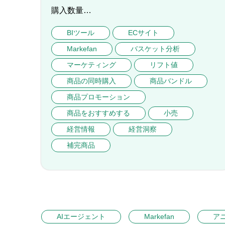
購入数量…
BIツール
ECサイト
Markefan
バスケット分析
マーケティング
リフト値
商品の同時購入
商品バンドル
商品プロモーション
商品をおすすめする
小売
経営情報
経営洞察
補完商品
AIエージェント
Markefan
ア