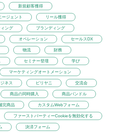
新規顧客獲得
エージェント
リール獲得
ティング
ブランディング
オペレーション
セールスDX
物流
財務
ス
セミナー登壇
学び
マーケティングオートメーション
ビジネス
ビリヤニ
交流会
商品の同時購入
商品バンドル
補完商品
カスタムWebフォーム
ファーストパーティーCookieを無効化する
ム
決済フォーム