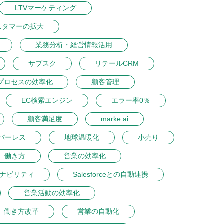
LTVマーケティング
スタマーの拡大
業務分析・経営情報活用
サブスク
リテールCRM
プロセスの効率化
顧客管理
EC検索エンジン
エラー率0％
顧客満足度
marke.ai
パーレス
地球温暖化
小売り
働き方
営業の効率化
ナビリティ
Salesforceとの自動連携
営業活動の効率化
働き方改革
営業の自動化