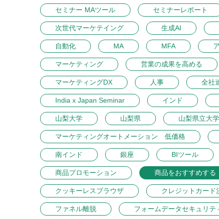
セミナー MAツール
セミナーレポート
次世代マーケテイング
生成AI
自動化
MA
MFA
マーケティング
営業の成果を高める
マーケティングDX
人事
全社
India x Japan Seminar
インド
山梨大学
山梨県
山梨県立大
マーケティングオートメーション 低価格
南インド
銀座
BIツール
商品プロモーション
商品をおすすめする
クッキーレスブラウザ
クレジットカード
ファネル離脱
フォームデータセキュリテ