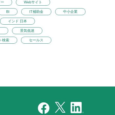
マー
Webサイト
BI
IT補助金
中小企業
インド 日本
ン
景気低迷
ト検索
セールス