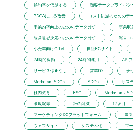
解約率を低減する
顧客データプライバシ
PDCAによる改善
コスト削減のためのデ
事業効率向上のためのデータ分析
事業収
経営意思決定のためのデータ分析
運営コ
小売業向けCRM
自社ECサイト
24時間稼働
24時間運用
API
サービス停止なし
営業DX
安
Markefan_SDGs
SDGs
サス
社内教育
ESG
Markefan x S
環境配慮
紙の削減
17項目
マーケティングDXプラットフォーム
事例
ウェブサイト
システム化
マ