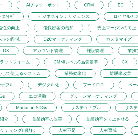
ー
AIチャットボット
CRM
EC
ータ分析
ビジネスインテリジェンス
ロイヤルカ
益性の向上
優良顧客の増加
売上マージンの向上
ストの削減
D2Cマーケティング
カスタマイズ
DX
アカウント管理
施設管理
業務
プラットフォーム
CMMIレベル5品質基準
CX
心して使えるシステム
業務効率化
離脱率改善
テナブル
デジタル化
フードロス
ペー
DGs
エコ活動
グリーンマーケティング
Markefan SDGs
サスティナブル
サステ
紹介
営業効率の改善
営業効率を向上させる
ーケティング自動化
人材不足
人材育成