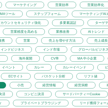
マーケテイング
営業効率
営業効率化
MAツール
ステップフォーム
マーケティングAI
アカウントセキュリティ強化
多要素認証
ターゲ
営業精度を高める
業務改善
AIトレンド
連携
営業
売上を増やす方法
売上成長
インドビジネス
インド市場
グローバルビジネ
学
海外展開
CV率
MA 中小企業
イベント
カレー
カレーイベンド
ECサイト
バスケット分析
リフト値
小売
経営情報
経営洞察
決済
コンビニ決済
サードパーティーCookie
ィ
プライベートブラウジング
リード獲得フォー