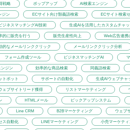
得戦略
ポップアップ
AI検索エンジン
ンジン
ECサイト向け類義語検索
ECサイト検索
ビジネスマッチングAI技術
生成AIを活用したカスタムチャ
率的に販売を行う
販売生産性向上
Web広告連携
動的なメールリンククリック
メールリンククリック分析
フォーム作成ツール
ビジネスマッチングAI
マ
エンジン
効率的な商品検索
同義語検索
ットボット
サポートの自動化
生成AIウェブチャ
ウェブサイトリード獲得
リストマーケティング
ン
HTMLメール
ピックアップシステム
Line CRM
B2Bマーケティング
ウェブ
セス自動化
LINEマーケティング
小売マーケティ