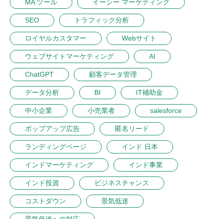
MA ツール
イーシー マーケティング
SEO
トラフィック分析
ロイヤルカスタマー
Webサイト
ウェブサイトマーケティング
AI
ChatGPT
顧客データ管理
データ分析
BI
IT補助金
中小企業
小売業者
salesforce
ポップアップ広告
匿名リード
ランディングページ
インド 日本
インドマーケティング
インド事業
インド投資
ビジネスチャンス
コストダウン
景気低迷