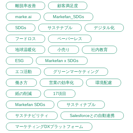
離脱率改善
顧客満足度
marke.ai
Markefan_SDGs
SDGs
サステナブル
デジタル化
フードロス
ペーパーレス
地球温暖化
小売り
社内教育
ESG
Markefan x SDGs
エコ活動
グリーンマーケティング
働き方
営業の効率化
環境配慮
紙の削減
17項目
Markefan SDGs
サスティナブル
サステナビリティ
Salesforceとの自動連携
マーケティングDXプラットフォーム