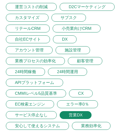
運営コストの削減
D2Cマーケティング
カスタマイズ
サブスク
リテールCRM
小売業向けCRM
自社ECサイト
DX
アカウント管理
施設管理
業務プロセスの効率化
顧客管理
24時間稼働
24時間運用
APIプラットフォーム
CMMIレベル5品質基準
CX
EC検索エンジン
エラー率0％
サービス停止なし
営業DX
安心して使えるシステム
業務効率化