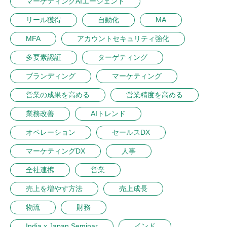
マーケティングAIエージェント
リール獲得
自動化
MA
MFA
アカウントセキュリティ強化
多要素認証
ターゲティング
ブランディング
マーケティング
営業の成果を高める
営業精度を高める
業務改善
AIトレンド
オペレーション
セールスDX
マーケティングDX
人事
全社連携
営業
売上を増やす方法
売上成長
物流
財務
India x Japan Seminar
インド