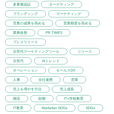
多要素認証
ターゲティング
ブランディング
マーケティング
営業の成果を高める
営業精度を高める
業務改善
PR TIMES
プレスリリース
次世代マーケティングツール
リリース
次世代
AIトレンド
オペレーション
セールスDX
人事
全社連携
営業
売上を増やす方法
売上成長
物流
財務
IT×学校教育
IT教育
Markefan SDGs
SDGs