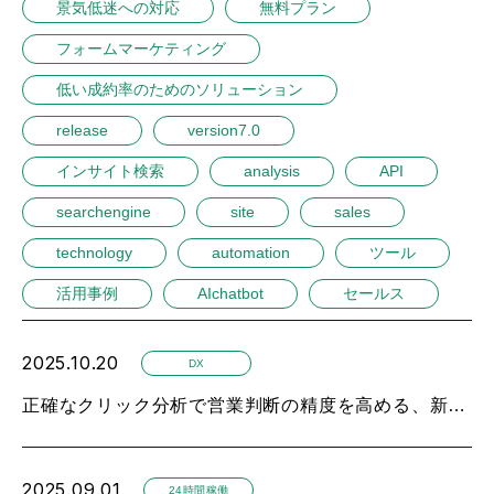
景気低迷への対応
無料プラン
フォームマーケティング
低い成約率のためのソリューション
release
version7.0
インサイト検索
analysis
API
searchengine
site
sales
technology
automation
ツール
活用事例
AIchatbot
セールス
2025.10.20
DX
正確なクリック分析で営業判断の精度を高める、新たなアルゴリズム追加
2025.09.01
24時間稼働