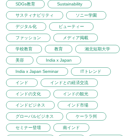
SDGs教育
Sustainability
サスティナビリティ
ソニー学園
デジタル化
ビューティー
ファッション
メディア掲載
学校教育
教育
湘北短期大学
美容
India x Japan
India x Japan Seminar
ITトレンド
インド
インドとの経済交流
インドの文化
インドの観光
インドビジネス
インド市場
グローバルビジネス
ケーララ州
セミナー登壇
南インド