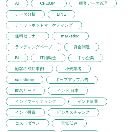
AI
ChatGPT
顧客データ管理
データ分析
LINE
チャットボットマーケティング
無料セミナー
marketing
ランディングページ
資金調達
BI
IT補助金
中小企業
顧客の成功事例
小売業者
salesforce
ポップアップ広告
匿名リード
インド 日本
インドマーケティング
インド事業
インド投資
ビジネスチャンス
コストダウン
景気低迷