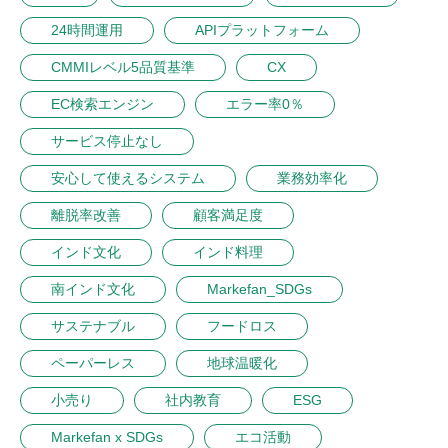
24時間運用
APIプラットフォーム
CMMIレベル5品質基準
CX
EC検索エンジン
エラー率0％
サービス停止なし
安心して使えるシステム
業務効率化
離脱率改善
顧客満足度
インド文化
インド料理
南インド文化
Markefan_SDGs
サステナブル
フードロス
ペーパーレス
地球温暖化
小売り
社内教育
ESG
Markefan x SDGs
エコ活動