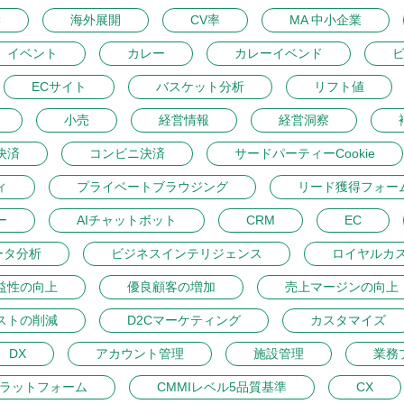
学
海外展開
CV率
MA 中小企業
イベント
カレー
カレーイベンド
ECサイト
バスケット分析
リフト値
小売
経営情報
経営洞察
決済
コンビニ決済
サードパーティーCookie
ィ
プライベートブラウジング
リード獲得フォー
ー
AIチャットボット
CRM
EC
ータ分析
ビジネスインテリジェンス
ロイヤルカ
益性の向上
優良顧客の増加
売上マージンの向上
ストの削減
D2Cマーケティング
カスタマイズ
DX
アカウント管理
施設管理
業務
プラットフォーム
CMMIレベル5品質基準
CX