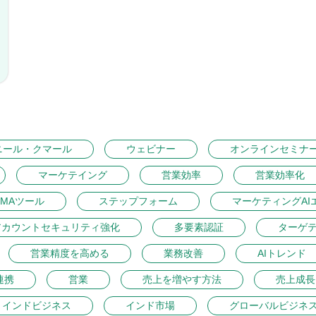
ニール・クマール
ウェビナー
オンラインセミナ
マーケテイング
営業効率
営業効率化
MAツール
ステップフォーム
マーケティングAI
アカウントセキュリティ強化
多要素認証
ターゲ
営業精度を高める
業務改善
AIトレンド
連携
営業
売上を増やす方法
売上成長
インドビジネス
インド市場
グローバルビジネ