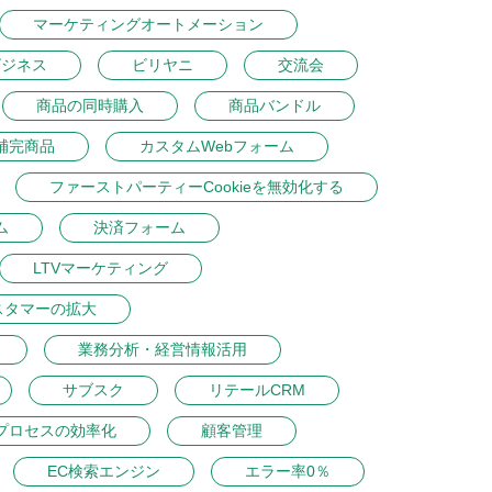
マーケティングオートメーション
ビジネス
ビリヤニ
交流会
商品の同時購入
商品バンドル
補完商品
カスタムWebフォーム
ファーストパーティーCookieを無効化する
ム
決済フォーム
LTVマーケティング
スタマーの拡大
業務分析・経営情報活用
サブスク
リテールCRM
プロセスの効率化
顧客管理
EC検索エンジン
エラー率0％