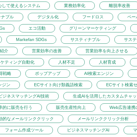
心して使えるシステム
業務効率化
離脱率改善
テナブル
デジタル化
フードロス
ペー
DGs
エコ活動
グリーンマーケティング
Markefan SDGs
サスティナブル
サステ
紹介
営業効率の改善
営業効率を向上させる
ーケティング自動化
人材不足
人材育成
得戦略
ポップアップ
AI検索エンジン
ンジン
ECサイト向け類義語検索
ECサイト検索
ビジネスマッチングAI技術
生成AIを活用したカスタムチャ
率的に販売を行う
販売生産性向上
Web広告連携
動的なメールリンククリック
メールリンククリック分析
フォーム作成ツール
ビジネスマッチングAI
マ