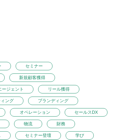
ー
セミナー
新規顧客獲得
エージェント
リール獲得
ティング
ブランディング
オペレーション
セールスDX
物流
財務
ス
セミナー登壇
学び