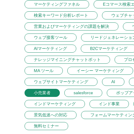
マーケティングファネル
Eコマース検索
検索キーワード分析レポート
ウェブチャ
営業およびマーケティングの課題を解決
ウェブ接客ツール
リードジェネレーショ
AIマーケティング
B2Cマーケティング
ナレッジマイニングチャットボット
プロ
MA ツール
イーシー マーケティング
ウェブサイトマーケティング
AI
小売業者
salesforce
ポップア
インドマーケティング
インド事業
景気低迷への対応
フォームマーケティン
無料セミナー