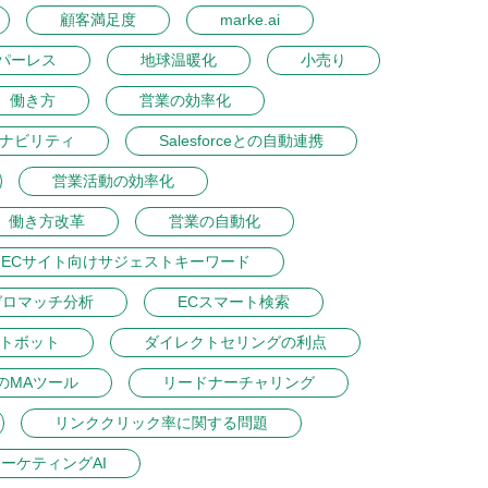
顧客満足度
marke.ai
パーレス
地球温暖化
小売り
働き方
営業の効率化
ナビリティ
Salesforceとの自動連携
営業活動の効率化
働き方改革
営業の自動化
ECサイト向けサジェストキーワード
ゼロマッチ分析
ECスマート検索
ットボット
ダイレクトセリングの利点
のMAツール
リードナーチャリング
リンククリック率に関する問題
ーケティングAI