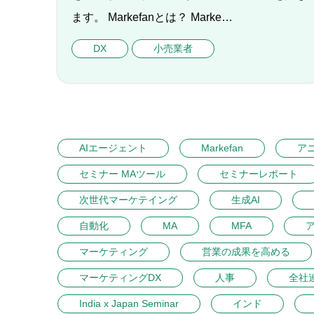
ます。 Markefanとは？ Marke…
DX
小売業者
AIエージェント
Markefan
ア
セミナー MAツール
セミナーレポート
次世代マーケテイング
生成AI
自動化
MA
MFA
マーケティング
営業の成果を高める
マーケティングDX
人事
全社
India x Japan Seminar
インド