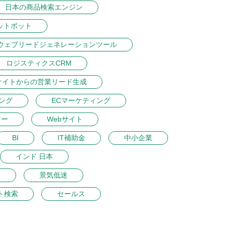
日本の商品検索エンジン
ットボット
ウェブリードジェネレーションツール
ロジスティクスCRM
サイトからの営業リード生成
ング
ECマーケティング
マー
Webサイト
BI
IT補助金
中小企業
インド 日本
ン
景気低迷
ト検索
セールス