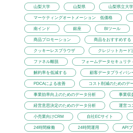
山梨大学
山梨県
山梨県立大
マーケティングオートメーション 低価格
南インド
銀座
BIツール
商品プロモーション
商品をおすすめする
クッキーレスブラウザ
クレジットカード
ファネル離脱
フォームデータセキュリテ
解約率を低減する
顧客データプライバシ
PDCAによる改善
コスト削減のためのデ
事業効率向上のためのデータ分析
事業収
経営意思決定のためのデータ分析
運営コ
小売業向けCRM
自社ECサイト
24時間稼働
24時間運用
API