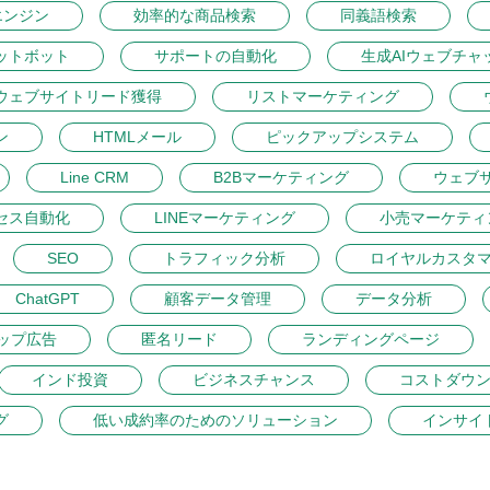
エンジン
効率的な商品検索
同義語検索
ットボット
サポートの自動化
生成AIウェブチャ
ウェブサイトリード獲得
リストマーケティング
ン
HTMLメール
ピックアップシステム
Line CRM
B2Bマーケティング
ウェブ
セス自動化
LINEマーケティング
小売マーケティ
SEO
トラフィック分析
ロイヤルカスタ
ChatGPT
顧客データ管理
データ分析
ップ広告
匿名リード
ランディングページ
インド投資
ビジネスチャンス
コストダウ
グ
低い成約率のためのソリューション
インサイ