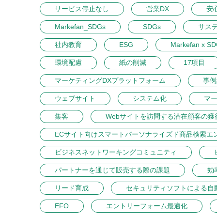
サービス停止なし
営業DX
安
Markefan_SDGs
SDGs
サス
社内教育
ESG
Markefan x S
環境配慮
紙の削減
17項目
マーケティングDXプラットフォーム
事例
ウェブサイト
システム化
マ
集客
Webサイトを訪問する潜在顧客の獲
ECサイト向けスマートパーソナライズド商品検索エ
ビジネスネットワーキングコミュニティ
パートナーを通じて販売する際の課題
効
リード育成
セキュリティソフトによる自
EFO
エントリーフォーム最適化