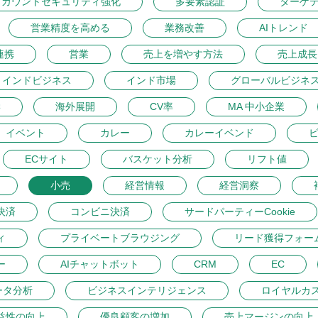
アカウントセキュリティ強化
多要素認証
ターゲ
営業精度を高める
業務改善
AIトレンド
連携
営業
売上を増やす方法
売上成長
インドビジネス
インド市場
グローバルビジネ
学
海外展開
CV率
MA 中小企業
イベント
カレー
カレーイベンド
ECサイト
バスケット分析
リフト値
小売
経営情報
経営洞察
決済
コンビニ決済
サードパーティーCookie
ィ
プライベートブラウジング
リード獲得フォー
ー
AIチャットボット
CRM
EC
ータ分析
ビジネスインテリジェンス
ロイヤルカ
益性の向上
優良顧客の増加
売上マージンの向上