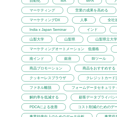
自動化
MA
MFA
マーケティング
営業の成果を高める
マーケティングDX
人事
全社
India x Japan Seminar
インド
山梨大学
山梨県
山梨県立大
マーケティングオートメーション 低価格
南インド
銀座
BIツール
商品プロモーション
商品をおすすめする
クッキーレスブラウザ
クレジットカード
ファネル離脱
フォームデータセキュリテ
解約率を低減する
顧客データプライバシ
PDCAによる改善
コスト削減のためのデ
事業効率向上のためのデータ分析
事業収