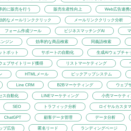
率的に販売を行う
販売生産性向上
Web広告連携
動的なメールリンククリック
メールリンククリック分析
フォーム作成ツール
ビジネスマッチングAI
マ
エンジン
効率的な商品検索
同義語検索
ットボット
サポートの自動化
生成AIウェブチャ
ウェブサイトリード獲得
リストマーケティング
ン
HTMLメール
ピックアップシステム
Line CRM
B2Bマーケティング
ウェブ
セス自動化
LINEマーケティング
小売マーケティ
SEO
トラフィック分析
ロイヤルカスタ
ChatGPT
顧客データ管理
データ分析
ップ広告
匿名リード
ランディングページ