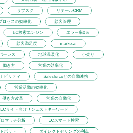
サブスク
リテールCRM
プロセスの効率化
顧客管理
EC検索エンジン
エラー率0％
顧客満足度
marke.ai
パーレス
地球温暖化
小売り
働き方
営業の効率化
ナビリティ
Salesforceとの自動連携
営業活動の効率化
働き方改革
営業の自動化
ECサイト向けサジェストキーワード
ゼロマッチ分析
ECスマート検索
ットボット
ダイレクトセリングの利点