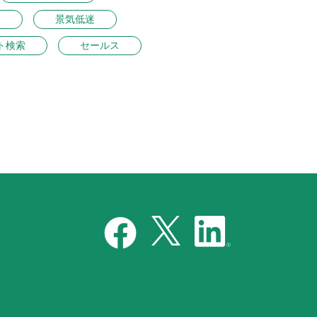
ン
景気低迷
ト検索
セールス