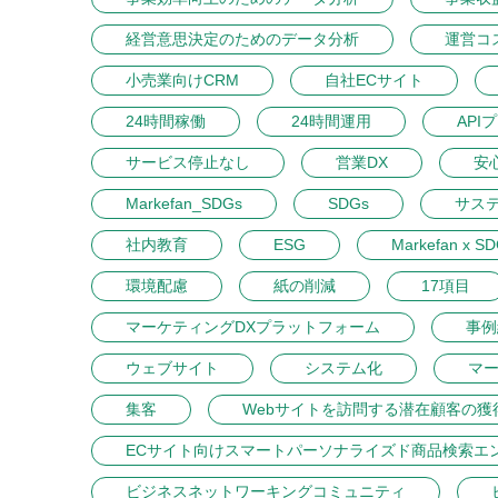
経営意思決定のためのデータ分析
運営コ
小売業向けCRM
自社ECサイト
24時間稼働
24時間運用
API
サービス停止なし
営業DX
安
Markefan_SDGs
SDGs
サス
社内教育
ESG
Markefan x S
環境配慮
紙の削減
17項目
マーケティングDXプラットフォーム
事例
ウェブサイト
システム化
マ
集客
Webサイトを訪問する潜在顧客の獲
ECサイト向けスマートパーソナライズド商品検索エ
ビジネスネットワーキングコミュニティ