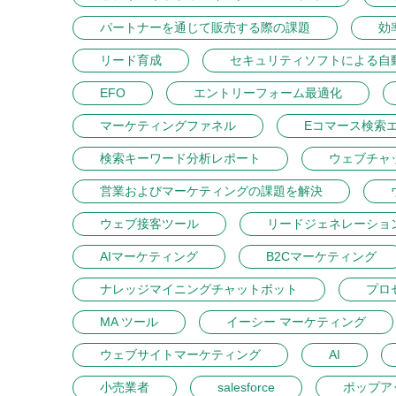
パートナーを通じて販売する際の課題
効
リード育成
セキュリティソフトによる自
EFO
エントリーフォーム最適化
マーケティングファネル
Eコマース検索
検索キーワード分析レポート
ウェブチャ
営業およびマーケティングの課題を解決
ウェブ接客ツール
リードジェネレーショ
AIマーケティング
B2Cマーケティング
ナレッジマイニングチャットボット
プロ
MA ツール
イーシー マーケティング
ウェブサイトマーケティング
AI
小売業者
salesforce
ポップア