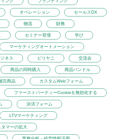
ティング
ブランディング
オペレーション
セールスDX
物流
財務
ス
セミナー登壇
学び
マーケティングオートメーション
ビジネス
ビリヤニ
交流会
商品の同時購入
商品バンドル
補完商品
カスタムWebフォーム
ファーストパーティーCookieを無効化する
ム
決済フォーム
LTVマーケティング
スタマーの拡大
業務分析・経営情報活用