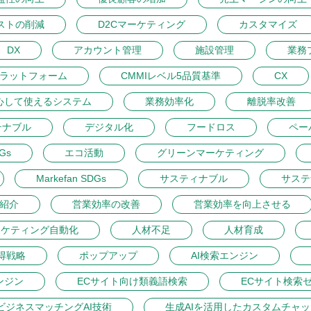
ストの削減
D2Cマーケティング
カスタマイズ
DX
アカウント管理
施設管理
業務
プラットフォーム
CMMIレベル5品質基準
CX
心して使えるシステム
業務効率化
離脱率改善
テナブル
デジタル化
フードロス
ペー
DGs
エコ活動
グリーンマーケティング
Markefan SDGs
サスティナブル
サステ
紹介
営業効率の改善
営業効率を向上させる
ーケティング自動化
人材不足
人材育成
得戦略
ポップアップ
AI検索エンジン
ンジン
ECサイト向け類義語検索
ECサイト検索
ビジネスマッチングAI技術
生成AIを活用したカスタムチャ