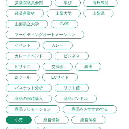
参議院議員会館
学び
海外展開
経済産業省
山梨大学
山梨県
山梨県立大学
CV率
マーケティングオートメーション
イベント
カレー
カレーイベンド
ビジネス
ビリヤニ
交流会
銀座
BIツール
ECサイト
バスケット分析
リフト値
商品の同時購入
商品バンドル
商品プロモーション
商品をおすすめする
小売
経営情報
経営洞察