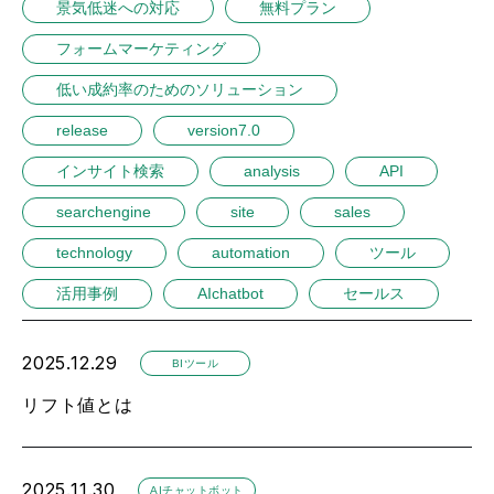
景気低迷への対応
無料プラン
フォームマーケティング
低い成約率のためのソリューション
release
version7.0
インサイト検索
analysis
API
searchengine
site
sales
technology
automation
ツール
活用事例
AIchatbot
セールス
2025.12.29
BIツール
リフト値とは
2025.11.30
AIチャットボット