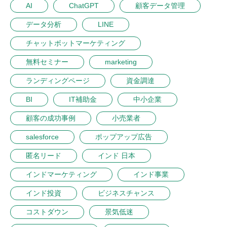
AI
ChatGPT
顧客データ管理
データ分析
LINE
チャットボットマーケティング
無料セミナー
marketing
ランディングページ
資金調達
BI
IT補助金
中小企業
顧客の成功事例
小売業者
salesforce
ポップアップ広告
匿名リード
インド 日本
インドマーケティング
インド事業
インド投資
ビジネスチャンス
コストダウン
景気低迷