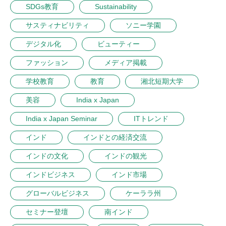
SDGs教育
Sustainability
サスティナビリティ
ソニー学園
デジタル化
ビューティー
ファッション
メディア掲載
学校教育
教育
湘北短期大学
美容
India x Japan
India x Japan Seminar
ITトレンド
インド
インドとの経済交流
インドの文化
インドの観光
インドビジネス
インド市場
グローバルビジネス
ケーララ州
セミナー登壇
南インド