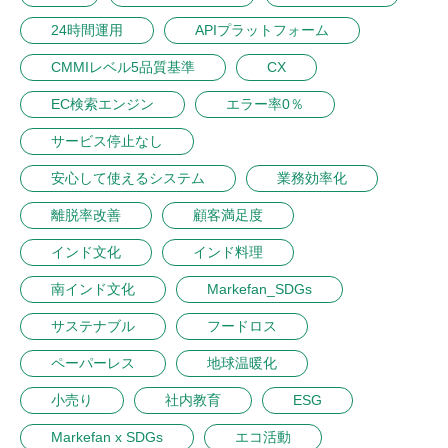
24時間運用
APIプラットフォーム
CMMIレベル5品質基準
CX
EC検索エンジン
エラー率0％
サービス停止なし
安心して使えるシステム
業務効率化
離脱率改善
顧客満足度
インド文化
インド料理
南インド文化
Markefan_SDGs
サステナブル
フードロス
ペーパーレス
地球温暖化
小売り
社内教育
ESG
Markefan x SDGs
エコ活動