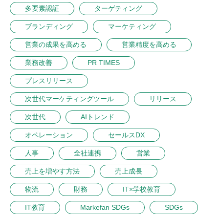
多要素認証
ターゲティング
ブランディング
マーケティング
営業の成果を高める
営業精度を高める
業務改善
PR TIMES
プレスリリース
次世代マーケティングツール
リリース
次世代
AIトレンド
オペレーション
セールスDX
人事
全社連携
営業
売上を増やす方法
売上成長
物流
財務
IT×学校教育
IT教育
Markefan SDGs
SDGs