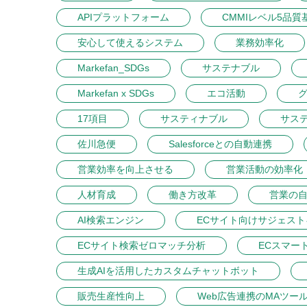
APIプラットフォーム
CMMIレベル5品質
安心して使えるシステム
業務効率化
Markefan_SDGs
サステナブル
Markefan x SDGs
エコ活動
17項目
サスティナブル
サス
佐川急便
Salesforceとの自動連携
営業効率を向上させる
営業活動の効率化
人材育成
働き方改革
営業の
AI検索エンジン
ECサイト向けサジェス
ECサイト検索ゼロマッチ分析
ECスマー
生成AIを活用したカスタムチャットボット
販売生産性向上
Web広告連携のMAツー