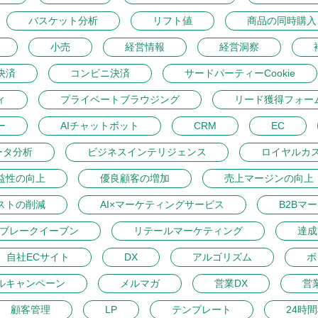
バスケット分析
リフト値
商品の同時購入
小売
経営情報
経営洞察
決済
コンビニ決済
サードパーティーCookie
ィ
プライベートブラウジング
リード獲得フォー
ー
AIチャットボット
CRM
EC
ータ分析
ビジネスインテリジェンス
ロイヤルカ
益性の向上
優良顧客の増加
売上マージンの向上
ストの削減
AI×マーケティングサービス
B2Bマ
ブレークイーブン
リテールマーケティング
達成
自社ECサイト
DX
アルゴリズム
ボ
ルキャンペーン
メルマガ
営業DX
営
顧客管理
LP
テンプレート
24時