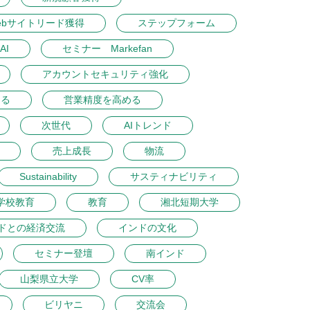
ebサイトリード獲得
ステップフォーム
AI
セミナー Markefan
アカウントセキュリティ強化
める
営業精度を高める
次世代
AIトレンド
売上成長
物流
Sustainability
サスティナビリティ
学校教育
教育
湘北短期大学
ドとの経済交流
インドの文化
セミナー登壇
南インド
山梨県立大学
CV率
ビリヤニ
交流会