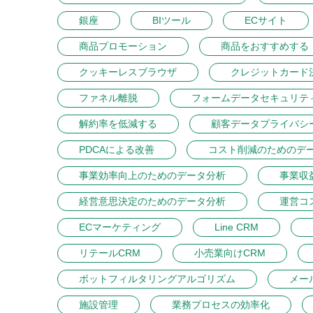
銀座
BIツール
ECサイト
商品プロモーション
商品をおすすめする
クッキーレスブラウザ
クレジットカード
ファネル離脱
フォームデータセキュリテ
解約率を低減する
顧客データプライバシ
PDCAによる改善
コスト削減のためのデ
事業効率向上のためのデータ分析
事業収
経営意思決定のためのデータ分析
運営コ
ECマーケティング
Line CRM
リテールCRM
小売業向けCRM
ボットフィルタリングアルゴリズム
メー
施設管理
業務プロセスの効率化