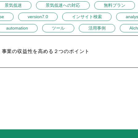
景気低迷
景気低迷への対応
無料プラン
se
version7.0
インサイト検索
analys
automation
ツール
活用事例
AIch
事業の収益性を高める２つのポイント