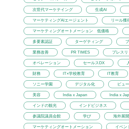
次世代マーケテイング
生成AI
マーケティングAIエージェント
リール獲
マーケティングオートメーション 低価格
多要素認証
ターゲティング
業務改善
PR TIMES
プレスリ
オペレーション
セールスDX
財務
IT×学校教育
IT教育
ソニー学園
デジタル化
ビュ
美容
India x Japan
India x Ja
インドの観光
インドビジネス
参議院議員会館
学び
海外展
マーケティングオートメーション
イベン