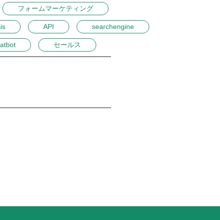
フォームマーケティング
is
API
searchengine
atbot
セールス