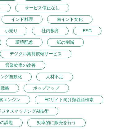
％
サービス停止なし
インド料理
南インド文化
小売り
社内教育
ESG
環境配慮
紙の削減
デジタル集荷依頼サービス
営業効率の改善
ィング自動化
人材不足
得戦略
ポップアップ
索エンジン
ECサイト向け類義語検索
ビジネスマッチングAI技術
の課題
効率的に販売を行う