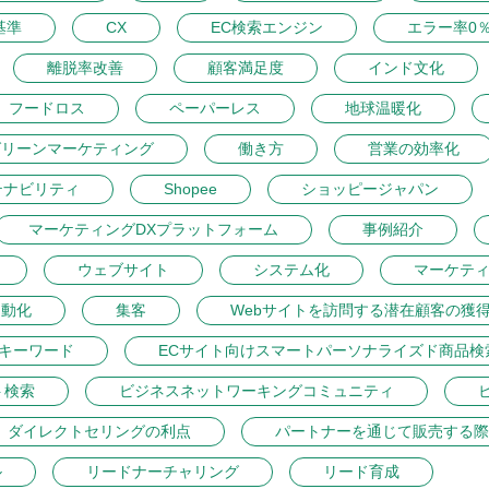
基準
CX
EC検索エンジン
エラー率0
離脱率改善
顧客満足度
インド文化
フードロス
ペーパーレス
地球温暖化
グリーンマーケティング
働き方
営業の効率化
テナビリティ
Shopee
ショッピージャパン
マーケティングDXプラットフォーム
事例紹介
ウェブサイト
システム化
マーケテ
自動化
集客
Webサイトを訪問する潜在顧客の獲
トキーワード
ECサイト向けスマートパーソナライズド商品検
ト検索
ビジネスネットワーキングコミュニティ
ダイレクトセリングの利点
パートナーを通じて販売する際
ル
リードナーチャリング
リード育成