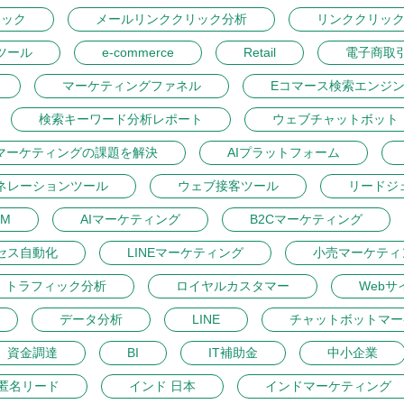
リック
メールリンククリック分析
リンククリッ
ツール
e-commerce
Retail
電子商取
マーケティングファネル
Eコマース検索エンジ
検索キーワード分析レポート
ウェブチャットボット
マーケティングの課題を解決
AIプラットフォーム
ネレーションツール
ウェブ接客ツール
リードジ
M
AIマーケティング
B2Cマーケティング
セス自動化
LINEマーケティング
小売マーケティ
トラフィック分析
ロイヤルカスタマー
Webサ
データ分析
LINE
チャットボットマー
資金調達
BI
IT補助金
中小企業
匿名リード
インド 日本
インドマーケティング