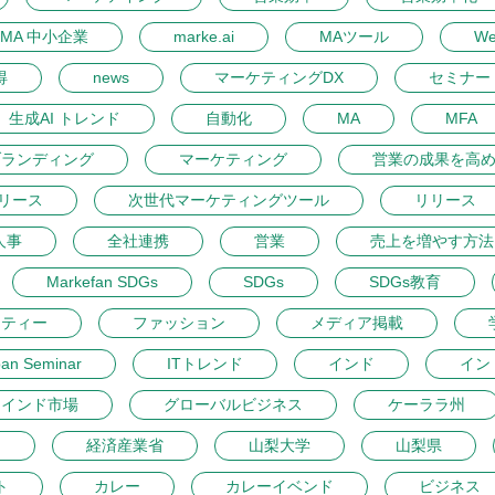
MA 中小企業
marke.ai
MAツール
W
得
news
マーケティングDX
セミナー 
生成AI トレンド
自動化
MA
MFA
ブランディング
マーケティング
営業の成果を高
リース
次世代マーケティングツール
リリース
人事
全社連携
営業
売上を増やす方法
Markefan SDGs
SDGs
SDGs教育
ーティー
ファッション
メディア掲載
pan Seminar
ITトレンド
インド
イン
インド市場
グローバルビジネス
ケーララ州
開
経済産業省
山梨大学
山梨県
ト
カレー
カレーイベンド
ビジネス