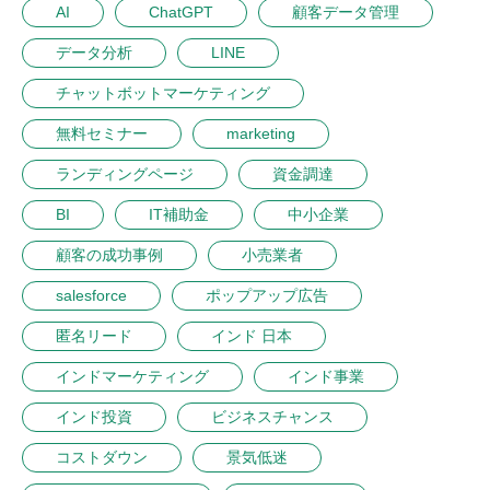
AI
ChatGPT
顧客データ管理
データ分析
LINE
チャットボットマーケティング
無料セミナー
marketing
ランディングページ
資金調達
BI
IT補助金
中小企業
顧客の成功事例
小売業者
salesforce
ポップアップ広告
匿名リード
インド 日本
インドマーケティング
インド事業
インド投資
ビジネスチャンス
コストダウン
景気低迷