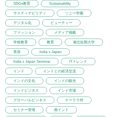
SDGs教育
Sustainability
サスティナビリティ
ソニー学園
デジタル化
ビューティー
ファッション
メディア掲載
学校教育
教育
湘北短期大学
美容
India x Japan
India x Japan Seminar
ITトレンド
インド
インドとの経済交流
インドの文化
インドの観光
インドビジネス
インド市場
グローバルビジネス
ケーララ州
セミナー登壇
南インド