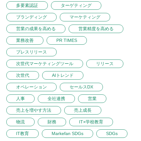
多要素認証
ターゲティング
ブランディング
マーケティング
営業の成果を高める
営業精度を高める
業務改善
PR TIMES
プレスリリース
次世代マーケティングツール
リリース
次世代
AIトレンド
オペレーション
セールスDX
人事
全社連携
営業
売上を増やす方法
売上成長
物流
財務
IT×学校教育
IT教育
Markefan SDGs
SDGs