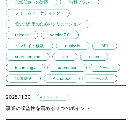
景気低迷への対応
無料プラン
フォームマーケティング
低い成約率のためのソリューション
release
version7.0
インサイト検索
analysis
API
searchengine
site
sales
technology
automation
ツール
活用事例
AIchatbot
セールス
2025.11.30
AIチャットボット
事業の収益性を高める２つのポイント