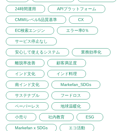
24時間運用
APIプラットフォーム
CMMIレベル5品質基準
CX
EC検索エンジン
エラー率0％
サービス停止なし
安心して使えるシステム
業務効率化
離脱率改善
顧客満足度
インド文化
インド料理
南インド文化
Markefan_SDGs
サステナブル
フードロス
ペーパーレス
地球温暖化
小売り
社内教育
ESG
Markefan x SDGs
エコ活動