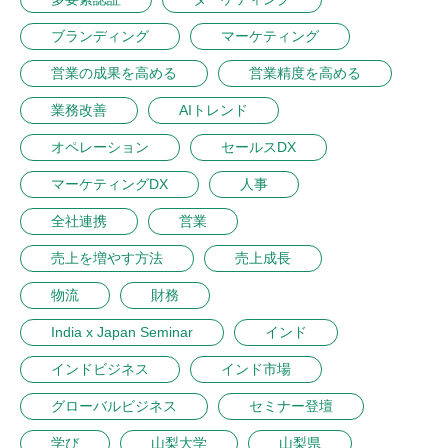
ブランディング
マーケティング
営業の成果を高める
営業精度を高める
業務改善
AIトレンド
オペレーション
セールスDX
マーケティングDX
人事
全社連携
営業
売上を増やす方法
売上成長
物流
財務
India x Japan Seminar
インド
インドビジネス
インド市場
グローバルビジネス
セミナー登壇
学び
山梨大学
山梨県