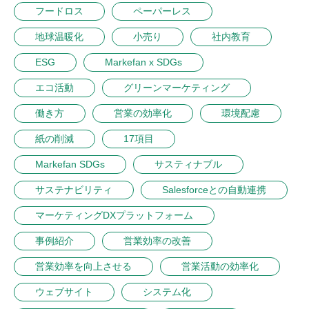
フードロス
ペーパーレス
地球温暖化
小売り
社内教育
ESG
Markefan x SDGs
エコ活動
グリーンマーケティング
働き方
営業の効率化
環境配慮
紙の削減
17項目
Markefan SDGs
サスティナブル
サステナビリティ
Salesforceとの自動連携
マーケティングDXプラットフォーム
事例紹介
営業効率の改善
営業効率を向上させる
営業活動の効率化
ウェブサイト
システム化