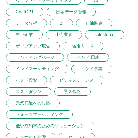
ウェブサイトマーケティング
AI
ChatGPT
顧客データ管理
データ分析
BI
IT補助金
中小企業
小売業者
salesforce
ポップアップ広告
匿名リード
ランディングページ
インド 日本
インドマーケティング
インド事業
インド投資
ビジネスチャンス
コストダウン
景気低迷
景気低迷への対応
フォームマーケティング
低い成約率のためのソリューション
インサイト検索
セールス