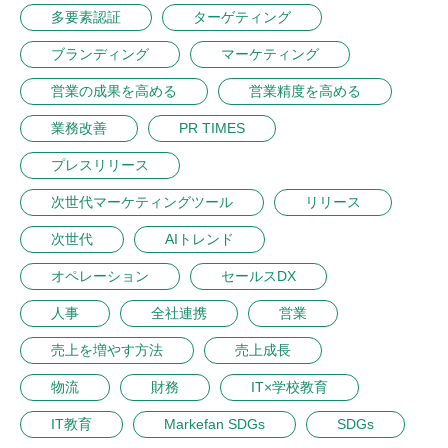
多要素認証
ターゲティング
ブランディング
マーケティング
営業の成果を高める
営業精度を高める
業務改善
PR TIMES
プレスリリース
次世代マーケティングツール
リリース
次世代
AIトレンド
オペレーション
セールスDX
人事
全社連携
営業
売上を増やす方法
売上成長
物流
財務
IT×学校教育
IT教育
Markefan SDGs
SDGs