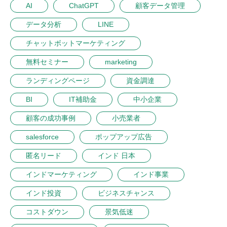
AI
ChatGPT
顧客データ管理
データ分析
LINE
チャットボットマーケティング
無料セミナー
marketing
ランディングページ
資金調達
BI
IT補助金
中小企業
顧客の成功事例
小売業者
salesforce
ポップアップ広告
匿名リード
インド 日本
インドマーケティング
インド事業
インド投資
ビジネスチャンス
コストダウン
景気低迷