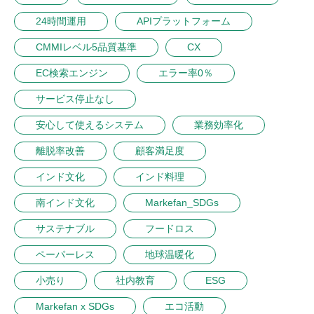
24時間運用
APIプラットフォーム
CMMIレベル5品質基準
CX
EC検索エンジン
エラー率0％
サービス停止なし
安心して使えるシステム
業務効率化
離脱率改善
顧客満足度
インド文化
インド料理
南インド文化
Markefan_SDGs
サステナブル
フードロス
ペーパーレス
地球温暖化
小売り
社内教育
ESG
Markefan x SDGs
エコ活動