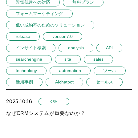
景気低迷への対応
無料プラン
フォームマーケティング
低い成約率のためのソリューション
release
version7.0
インサイト検索
analysis
API
searchengine
site
sales
technology
automation
ツール
活用事例
AIchatbot
セールス
2025.10.16
CRM
なぜCRMシステムが重要なのか？