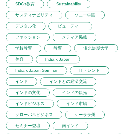
SDGs教育
Sustainability
サスティナビリティ
ソニー学園
デジタル化
ビューティー
ファッション
メディア掲載
学校教育
教育
湘北短期大学
美容
India x Japan
India x Japan Seminar
ITトレンド
インド
インドとの経済交流
インドの文化
インドの観光
インドビジネス
インド市場
グローバルビジネス
ケーララ州
セミナー登壇
南インド