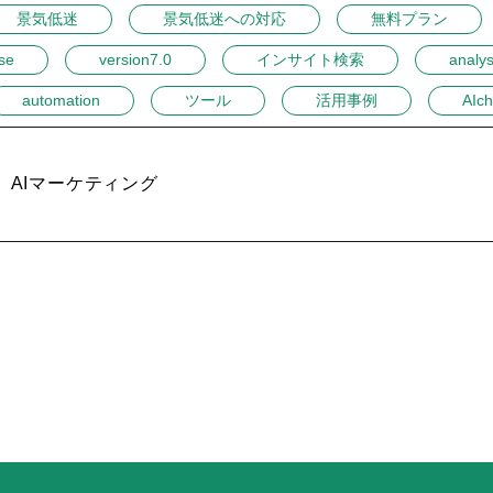
景気低迷
景気低迷への対応
無料プラン
se
version7.0
インサイト検索
analys
automation
ツール
活用事例
AIch
AIマーケティング