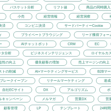
バスケット分析
リフト値
商品の同時購入
小売
経営情報
経営洞察
決済
コンビニ決済
サードパーティーCookie
ィ
プライベートブラウジング
リード獲得フォー
ー
AIチャットボット
CRM
EC
ータ分析
ビジネスインテリジェンス
ロイヤルカ
益性の向上
優良顧客の増加
売上マージンの向上
ストの削減
AI×マーケティングサービス
B2Bマ
ブレークイーブン
リテールマーケティング
達成
自社ECサイト
DX
アルゴリズム
ボ
ルキャンペーン
メルマガ
営業DX
営
顧客管理
LP
テンプレート
24時