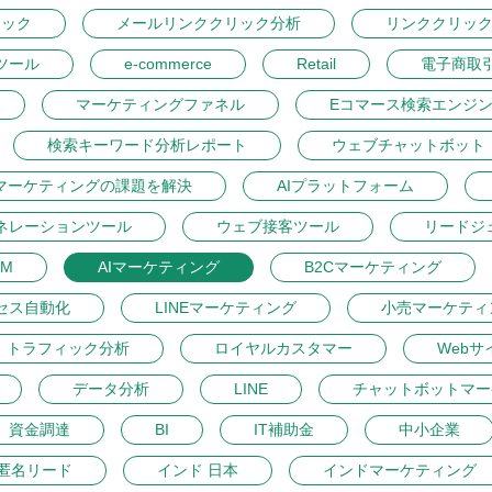
リック
メールリンククリック分析
リンククリッ
ツール
e-commerce
Retail
電子商取
マーケティングファネル
Eコマース検索エンジ
検索キーワード分析レポート
ウェブチャットボット
マーケティングの課題を解決
AIプラットフォーム
ネレーションツール
ウェブ接客ツール
リードジ
M
AIマーケティング
B2Cマーケティング
セス自動化
LINEマーケティング
小売マーケティ
トラフィック分析
ロイヤルカスタマー
Webサ
データ分析
LINE
チャットボットマー
資金調達
BI
IT補助金
中小企業
匿名リード
インド 日本
インドマーケティング