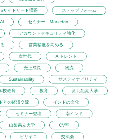
ebサイトリード獲得
ステップフォーム
AI
セミナー Markefan
アカウントセキュリティ強化
める
営業精度を高める
次世代
AIトレンド
売上成長
物流
Sustainability
サスティナビリティ
学校教育
教育
湘北短期大学
ドとの経済交流
インドの文化
セミナー登壇
南インド
山梨県立大学
CV率
ビリヤニ
交流会