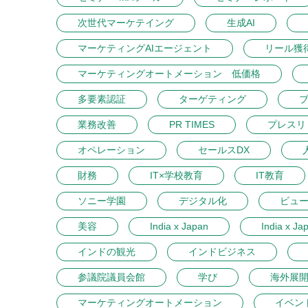
次世代マーケテイング
生成AI
マーケティングAIエージェント
リール獲
マーケティングオートメーション 低価格
多要素認証
ターゲティング
業務改善
PR TIMES
プレスリ
オペレーション
セールスDX
財務
IT×学校教育
IT教育
ソニー学園
デジタル化
ビュ
美容
India x Japan
India x Ja
インドの観光
インドビジネス
参議院議員会館
学び
海外展
マーケティングオートメーション
イベン