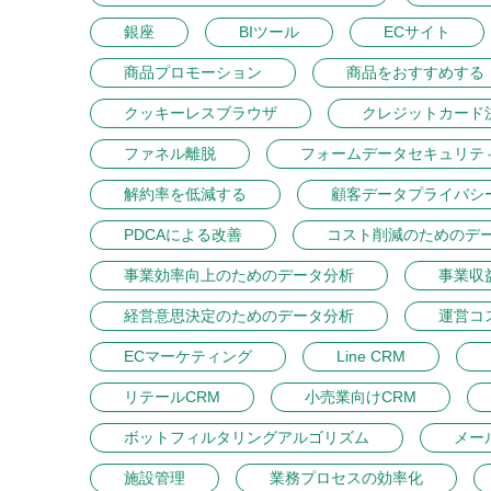
銀座
BIツール
ECサイト
商品プロモーション
商品をおすすめする
クッキーレスブラウザ
クレジットカード
ファネル離脱
フォームデータセキュリテ
解約率を低減する
顧客データプライバシ
PDCAによる改善
コスト削減のためのデ
事業効率向上のためのデータ分析
事業収
経営意思決定のためのデータ分析
運営コ
ECマーケティング
Line CRM
リテールCRM
小売業向けCRM
ボットフィルタリングアルゴリズム
メー
施設管理
業務プロセスの効率化