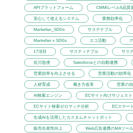
APIプラットフォーム
CMMIレベル5品質
安心して使えるシステム
業務効率化
Markefan_SDGs
サステナブル
Markefan x SDGs
エコ活動
17項目
サスティナブル
サス
佐川急便
Salesforceとの自動連携
営業効率を向上させる
営業活動の効率化
人材育成
働き方改革
営業の
AI検索エンジン
ECサイト向けサジェス
ECサイト検索ゼロマッチ分析
ECスマー
生成AIを活用したカスタムチャットボット
販売生産性向上
Web広告連携のMAツー