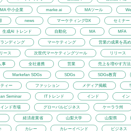
MA 中小企業
marke.ai
MAツール
W
得
news
マーケティングDX
セミナー 
生成AI トレンド
自動化
MA
MFA
ブランディング
マーケティング
営業の成果を高
リース
次世代マーケティングツール
リリース
人事
全社連携
営業
売上を増やす方法
Markefan SDGs
SDGs
SDGs教育
ーティー
ファッション
メディア掲載
pan Seminar
ITトレンド
インド
イン
インド市場
グローバルビジネス
ケーララ州
開
経済産業省
山梨大学
山梨県
ト
カレー
カレーイベンド
ビジネス