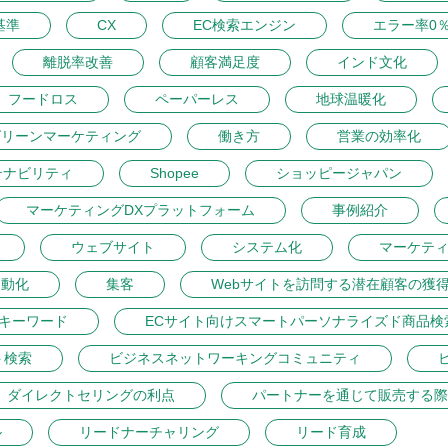
基準
CX
EC検索エンジン
エラー率0
離脱率改善
顧客満足度
インド文化
フードロス
ペーパーレス
地球温暖化
グリーンマーケティング
働き方
営業の効率化
テナビリティ
Shopee
ショッピージャパン
マーケティングDXプラットフォーム
事例紹介
ウェブサイト
システム化
マーケテ
自動化
集客
Webサイトを訪問する潜在顧客の獲
トキーワード
ECサイト向けスマートパーソナライズド商品検
ト検索
ビジネスネットワーキングコミュニティ
ダイレクトセリングの利点
パートナーを通じて販売する際
ル
リードナーチャリング
リード育成