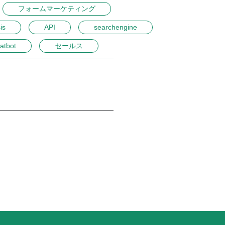
フォームマーケティング
is
API
searchengine
atbot
セールス