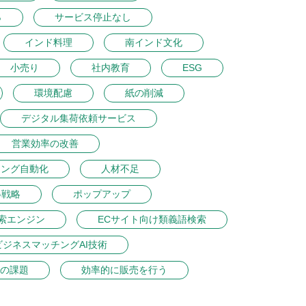
％
サービス停止なし
インド料理
南インド文化
小売り
社内教育
ESG
環境配慮
紙の削減
デジタル集荷依頼サービス
営業効率の改善
ィング自動化
人材不足
得戦略
ポップアップ
索エンジン
ECサイト向け類義語検索
ビジネスマッチングAI技術
の課題
効率的に販売を行う