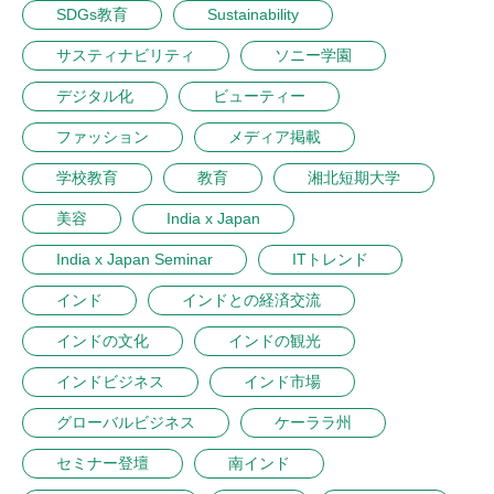
SDGs教育
Sustainability
サスティナビリティ
ソニー学園
デジタル化
ビューティー
ファッション
メディア掲載
学校教育
教育
湘北短期大学
美容
India x Japan
India x Japan Seminar
ITトレンド
インド
インドとの経済交流
インドの文化
インドの観光
インドビジネス
インド市場
グローバルビジネス
ケーララ州
セミナー登壇
南インド