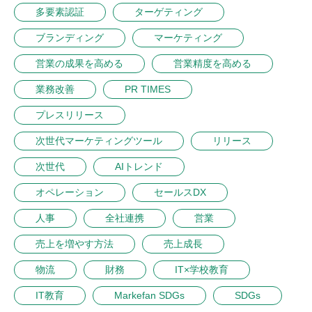
多要素認証
ターゲティング
ブランディング
マーケティング
営業の成果を高める
営業精度を高める
業務改善
PR TIMES
プレスリリース
次世代マーケティングツール
リリース
次世代
AIトレンド
オペレーション
セールスDX
人事
全社連携
営業
売上を増やす方法
売上成長
物流
財務
IT×学校教育
IT教育
Markefan SDGs
SDGs