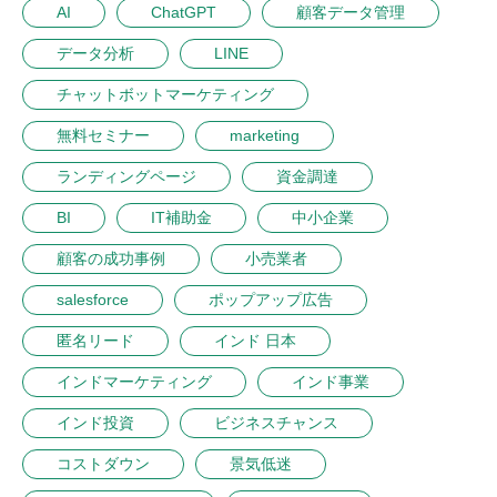
AI
ChatGPT
顧客データ管理
データ分析
LINE
チャットボットマーケティング
無料セミナー
marketing
ランディングページ
資金調達
BI
IT補助金
中小企業
顧客の成功事例
小売業者
salesforce
ポップアップ広告
匿名リード
インド 日本
インドマーケティング
インド事業
インド投資
ビジネスチャンス
コストダウン
景気低迷