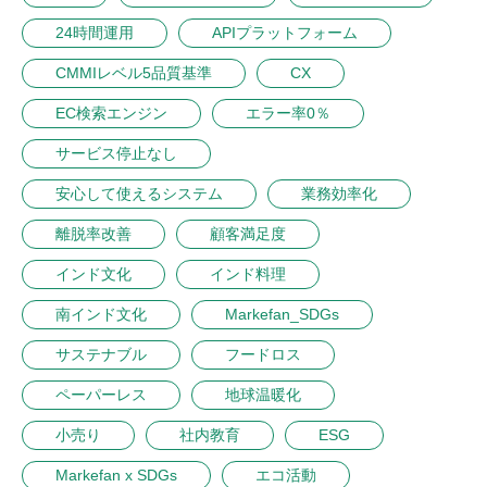
24時間運用
APIプラットフォーム
CMMIレベル5品質基準
CX
EC検索エンジン
エラー率0％
サービス停止なし
安心して使えるシステム
業務効率化
離脱率改善
顧客満足度
インド文化
インド料理
南インド文化
Markefan_SDGs
サステナブル
フードロス
ペーパーレス
地球温暖化
小売り
社内教育
ESG
Markefan x SDGs
エコ活動