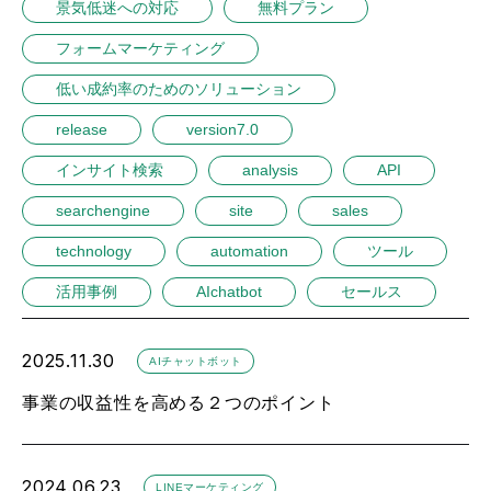
景気低迷への対応
無料プラン
フォームマーケティング
低い成約率のためのソリューション
release
version7.0
インサイト検索
analysis
API
searchengine
site
sales
technology
automation
ツール
活用事例
AIchatbot
セールス
2025.11.30
AIチャットボット
事業の収益性を高める２つのポイント
2024.06.23
LINEマーケティング