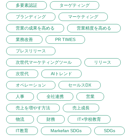
多要素認証
ターゲティング
ブランディング
マーケティング
営業の成果を高める
営業精度を高める
業務改善
PR TIMES
プレスリリース
次世代マーケティングツール
リリース
次世代
AIトレンド
オペレーション
セールスDX
人事
全社連携
営業
売上を増やす方法
売上成長
物流
財務
IT×学校教育
IT教育
Markefan SDGs
SDGs