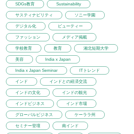
SDGs教育
Sustainability
サスティナビリティ
ソニー学園
デジタル化
ビューティー
ファッション
メディア掲載
学校教育
教育
湘北短期大学
美容
India x Japan
India x Japan Seminar
ITトレンド
インド
インドとの経済交流
インドの文化
インドの観光
インドビジネス
インド市場
グローバルビジネス
ケーララ州
セミナー登壇
南インド