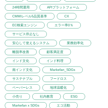
24時間運用
APIプラットフォーム
CMMIレベル5品質基準
CX
EC検索エンジン
エラー率0％
サービス停止なし
安心して使えるシステム
業務効率化
離脱率改善
顧客満足度
インド文化
インド料理
南インド文化
Markefan_SDGs
サステナブル
フードロス
ペーパーレス
地球温暖化
小売り
社内教育
ESG
Markefan x SDGs
エコ活動