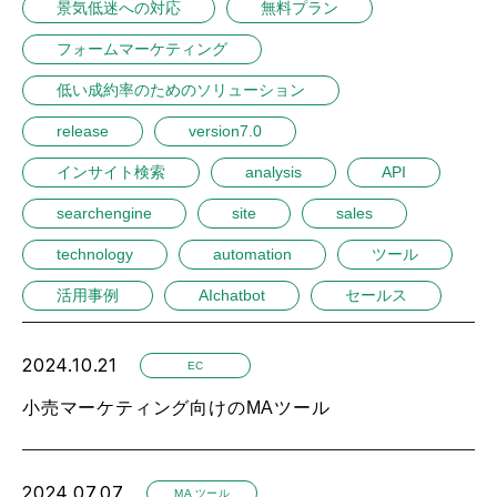
景気低迷への対応
無料プラン
フォームマーケティング
低い成約率のためのソリューション
release
version7.0
インサイト検索
analysis
API
searchengine
site
sales
technology
automation
ツール
活用事例
AIchatbot
セールス
2024.10.21
EC
小売マーケティング向けのMAツール
2024.07.07
MA ツール