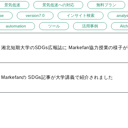
景気低迷
景気低迷への対応
無料プラン
se
version7.0
インサイト検索
analys
automation
ツール
活用事例
AIch
湘北短期大学のSDGs広報誌に Markefan協力授業の様
Markefanの SDGs記事が大学講義で紹介されました