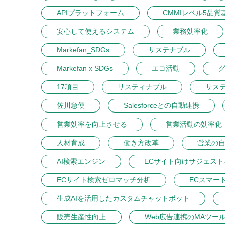
APIプラットフォーム
CMMIレベル5品質
安心して使えるシステム
業務効率化
Markefan_SDGs
サステナブル
Markefan x SDGs
エコ活動
17項目
サスティナブル
サス
佐川急便
Salesforceとの自動連携
営業効率を向上させる
営業活動の効率化
人材育成
働き方改革
営業の
AI検索エンジン
ECサイト向けサジェス
ECサイト検索ゼロマッチ分析
ECスマー
生成AIを活用したカスタムチャットボット
販売生産性向上
Web広告連携のMAツー