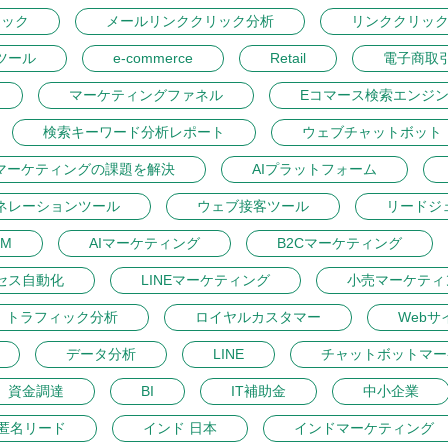
リック
メールリンククリック分析
リンククリッ
ツール
e-commerce
Retail
電子商取
マーケティングファネル
Eコマース検索エンジ
検索キーワード分析レポート
ウェブチャットボット
マーケティングの課題を解決
AIプラットフォーム
ネレーションツール
ウェブ接客ツール
リードジ
M
AIマーケティング
B2Cマーケティング
セス自動化
LINEマーケティング
小売マーケティ
トラフィック分析
ロイヤルカスタマー
Webサ
データ分析
LINE
チャットボットマー
資金調達
BI
IT補助金
中小企業
匿名リード
インド 日本
インドマーケティング