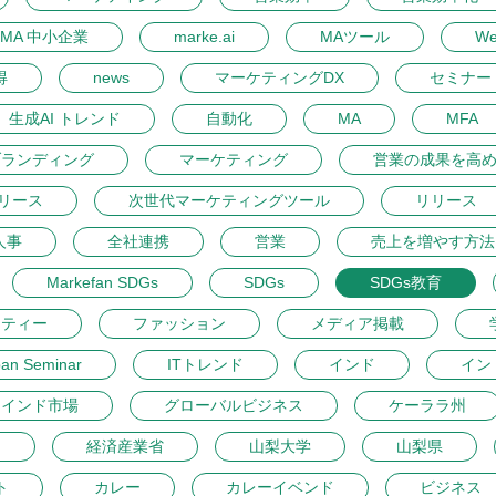
MA 中小企業
marke.ai
MAツール
W
得
news
マーケティングDX
セミナー 
生成AI トレンド
自動化
MA
MFA
ブランディング
マーケティング
営業の成果を高
リース
次世代マーケティングツール
リリース
人事
全社連携
営業
売上を増やす方法
Markefan SDGs
SDGs
SDGs教育
ーティー
ファッション
メディア掲載
pan Seminar
ITトレンド
インド
イン
インド市場
グローバルビジネス
ケーララ州
開
経済産業省
山梨大学
山梨県
ト
カレー
カレーイベンド
ビジネス