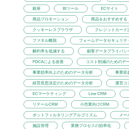
銀座
BIツール
ECサイト
商品プロモーション
商品をおすすめする
クッキーレスブラウザ
クレジットカード
ファネル離脱
フォームデータセキュリテ
解約率を低減する
顧客データプライバシ
PDCAによる改善
コスト削減のためのデ
事業効率向上のためのデータ分析
事業収
経営意思決定のためのデータ分析
運営コ
ECマーケティング
Line CRM
リテールCRM
小売業向けCRM
ボットフィルタリングアルゴリズム
メー
施設管理
業務プロセスの効率化