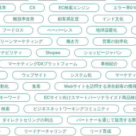
基準
CX
EC検索エンジン
エラー率0
離脱率改善
顧客満足度
インド文化
フードロス
ペーパーレス
地球温暖化
グリーンマーケティング
働き方
営業の効率化
テナビリティ
Shopee
ショッピージャパン
マーケティングDXプラットフォーム
事例紹介
ウェブサイト
システム化
マーケテ
自動化
集客
Webサイトを訪問する潜在顧客の獲
トキーワード
ECサイト向けスマートパーソナライズド商品検
ト検索
ビジネスネットワーキングコミュニティ
ダイレクトセリングの利点
パートナーを通じて販売する際
ル
リードナーチャリング
リード育成