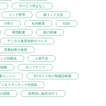
％
サービス停止なし
インド料理
南インド文化
小売り
社内教育
ESG
環境配慮
紙の削減
デジタル集荷依頼サービス
営業効率の改善
ィング自動化
人材不足
得戦略
ポップアップ
索エンジン
ECサイト向け類義語検索
ビジネスマッチングAI技術
の課題
効率的に販売を行う