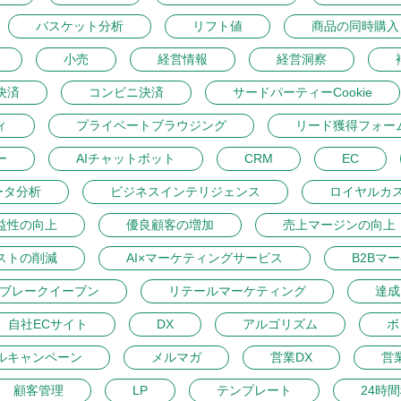
バスケット分析
リフト値
商品の同時購入
小売
経営情報
経営洞察
決済
コンビニ決済
サードパーティーCookie
ィ
プライベートブラウジング
リード獲得フォー
ー
AIチャットボット
CRM
EC
ータ分析
ビジネスインテリジェンス
ロイヤルカ
益性の向上
優良顧客の増加
売上マージンの向上
ストの削減
AI×マーケティングサービス
B2Bマ
ブレークイーブン
リテールマーケティング
達成
自社ECサイト
DX
アルゴリズム
ボ
ルキャンペーン
メルマガ
営業DX
営
顧客管理
LP
テンプレート
24時