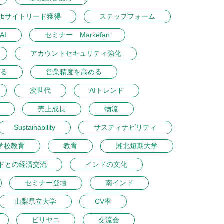
ebサイトリード獲得
ステップフォーム
AI
セミナー Markefan
アカウントセキュリティ強化
める
営業精度を高める
次世代
AIトレンド
売上成長
物流
Sustainability
サスティナビリティ
学校教育
教育
湘北短期大学
ドとの経済交流
インドの文化
セミナー登壇
南インド
山梨県立大学
CV率
ビリヤニ
交流会