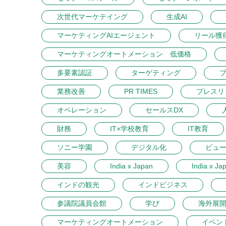
次世代マーケテイング
生成AI
マーケティングAIエージェント
リール獲
マーケティングオートメーション 低価格
多要素認証
ターゲティング
業務改善
PR TIMES
プレスリ
オペレーション
セールスDX
財務
IT×学校教育
IT教育
ソニー学園
デジタル化
ビュ
美容
India x Japan
India x Ja
インドの観光
インドビジネス
参議院議員会館
学び
海外展
マーケティングオートメーション
イベン