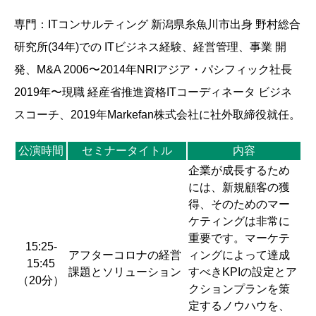
専門：ITコンサルティング 新潟県糸魚川市出身 野村総合
研究所(34年)での ITビジネス経験、経営管理、事業 開
発、M&A 2006〜2014年NRIアジア・パシフィック社長
2019年〜現職 経産省推進資格ITコーディネータ ビジネ
スコーチ、2019年Markefan株式会社に社外取締役就任。
公演時間
セミナータイトル
内容
企業が成長するため
には、新規顧客の獲
得、そのためのマー
ケティングは非常に
重要です。マーケテ
15:25-
アフターコロナの経営
ィングによって達成
15:45
課題とソリューション
すべきKPIの設定とア
（20分）
クションプランを策
定するノウハウを、