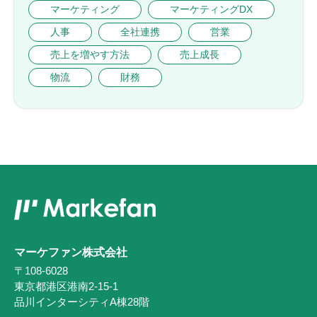
マーケティング
マーケティングDX
人事
全社連携
営業
売上を増やす方法
売上成長
物流
財務
マーケファン株式会社
〒108-6028
東京都港区港南2-15-1
品川インターシティA棟28階