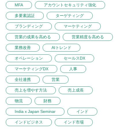
MFA
アカウントセキュリティ強化
多要素認証
ターゲティング
ブランディング
マーケティング
営業の成果を高める
営業精度を高める
業務改善
AIトレンド
オペレーション
セールスDX
マーケティングDX
人事
全社連携
営業
売上を増やす方法
売上成長
物流
財務
India x Japan Seminar
インド
インドビジネス
インド市場