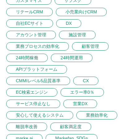
カスタマイズ
サブスク
リテールCRM
小売業向けCRM
自社ECサイト
DX
アカウント管理
施設管理
業務プロセスの効率化
顧客管理
24時間稼働
24時間運用
APIプラットフォーム
CMMIレベル5品質基準
CX
EC検索エンジン
エラー率0％
サービス停止なし
営業DX
安心して使えるシステム
業務効率化
離脱率改善
顧客満足度
marke.ai
Markefan_SDGs