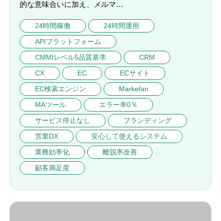
的な意味合いに加え、メルマ…
24時間稼働
24時間運用
APIプラットフォーム
CMMIレベル5品質基準
CRM
CX
EC
ECサイト
EC検索エンジン
Markefan
MAツール
エラー率0％
サービス停止なし
ブランディング
営業DX
安心して使えるシステム
業務効率化
離脱率改善
顧客満足度