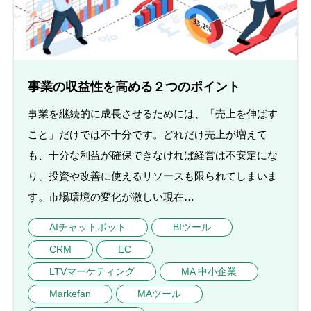
事業の収益性を高める２つのポイント
事業を継続的に成長させるためには、「売上を伸ばす
こと」だけでは不十分です。どれだけ売上が増えて
も、十分な利益が確保できなければ経営は不安定にな
り、投資や改善に使えるリソースも限られてしまいま
す。市場環境の変化が激しい現在…
AIチャットボット
BIツール
CRM
EC
LTVマーケティング
MA 中小企業
Markefan
MAツール