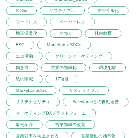
SDGs
サステナブル
デジタル化
フードロス
ペーパーレス
地球温暖化
小売り
社内教育
ESG
Markefan x SDGs
エコ活動
グリーンマーケティング
働き方
営業の効率化
環境配慮
紙の削減
17項目
Markefan SDGs
サスティナブル
サステナビリティ
Salesforceとの自動連携
マーケティングDXプラットフォーム
事例紹介
営業効率の改善
営業効率を向上させる
営業活動の効率化