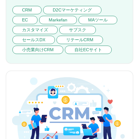
CRM
D2Cマーケティング
EC
Markefan
MAツール
カスタマイズ
サブスク
セールスDX
リテールCRM
小売業向けCRM
自社ECサイト