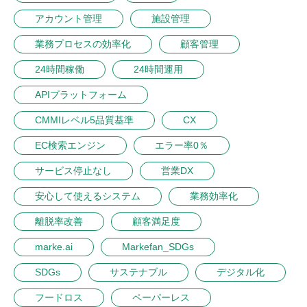
アカウント管理
施設管理
業務プロセスの効率化
顧客管理
24時間稼働
24時間運用
APIプラットフォーム
CMMIレベル5品質基準
CX
EC検索エンジン
エラー率0％
サービス停止なし
営業DX
安心して使えるシステム
業務効率化
離脱率改善
顧客満足度
marke.ai
Markefan_SDGs
SDGs
サステナブル
デジタル化
フードロス
ペーパーレス