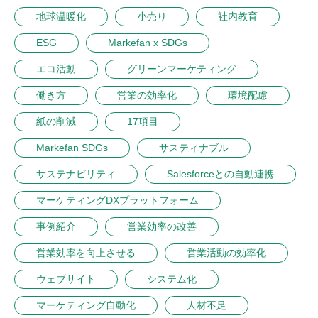
地球温暖化
小売り
社内教育
ESG
Markefan x SDGs
エコ活動
グリーンマーケティング
働き方
営業の効率化
環境配慮
紙の削減
17項目
Markefan SDGs
サスティナブル
サステナビリティ
Salesforceとの自動連携
マーケティングDXプラットフォーム
事例紹介
営業効率の改善
営業効率を向上させる
営業活動の効率化
ウェブサイト
システム化
マーケティング自動化
人材不足