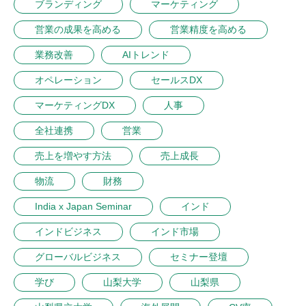
ブランディング
マーケティング
営業の成果を高める
営業精度を高める
業務改善
AIトレンド
オペレーション
セールスDX
マーケティングDX
人事
全社連携
営業
売上を増やす方法
売上成長
物流
財務
India x Japan Seminar
インド
インドビジネス
インド市場
グローバルビジネス
セミナー登壇
学び
山梨大学
山梨県