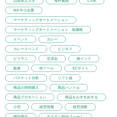
山梨県立大学
海外展開
CV率
MA 中小企業
マーケティングオートメーション
マーケティングオートメーション 低価格
イベント
カレー
カレーイベンド
ビジネス
ビリヤニ
交流会
南インド
銀座
BIツール
ECサイト
バスケット分析
リフト値
商品の同時購入
商品バンドル
商品プロモーション
商品をおすすめする
小売
経営情報
経営洞察
補完商品
カスタムWebフォーム