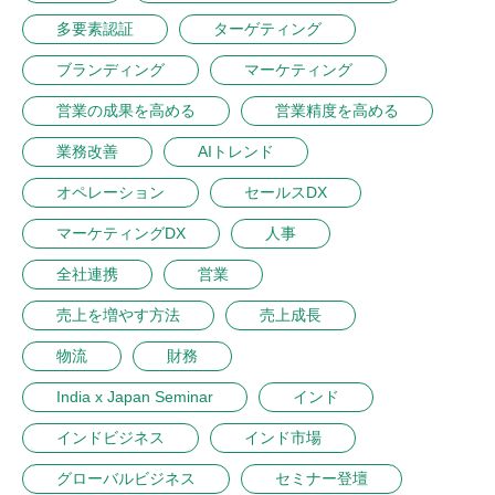
多要素認証
ターゲティング
ブランディング
マーケティング
営業の成果を高める
営業精度を高める
業務改善
AIトレンド
オペレーション
セールスDX
マーケティングDX
人事
全社連携
営業
売上を増やす方法
売上成長
物流
財務
India x Japan Seminar
インド
インドビジネス
インド市場
グローバルビジネス
セミナー登壇