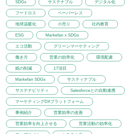
SDGs
サステナブル
デジタル化
フードロス
ペーパーレス
地球温暖化
小売り
社内教育
ESG
Markefan x SDGs
エコ活動
グリーンマーケティング
働き方
営業の効率化
環境配慮
紙の削減
17項目
Markefan SDGs
サスティナブル
サステナビリティ
Salesforceとの自動連携
マーケティングDXプラットフォーム
事例紹介
営業効率の改善
営業効率を向上させる
営業活動の効率化