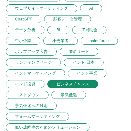
ウェブサイトマーケティング
AI
ChatGPT
顧客データ管理
データ分析
BI
IT補助金
中小企業
小売業者
salesforce
ポップアップ広告
匿名リード
ランディングページ
インド 日本
インドマーケティング
インド事業
インド投資
ビジネスチャンス
コストダウン
景気低迷
景気低迷への対応
フォームマーケティング
低い成約率のためのソリューション