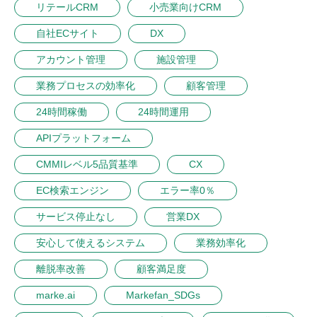
リテールCRM
小売業向けCRM
自社ECサイト
DX
アカウント管理
施設管理
業務プロセスの効率化
顧客管理
24時間稼働
24時間運用
APIプラットフォーム
CMMIレベル5品質基準
CX
EC検索エンジン
エラー率0％
サービス停止なし
営業DX
安心して使えるシステム
業務効率化
離脱率改善
顧客満足度
marke.ai
Markefan_SDGs