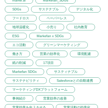
marke.ai
Markefan_SDGs
SDGs
サステナブル
デジタル化
フードロス
ペーパーレス
地球温暖化
小売り
社内教育
ESG
Markefan x SDGs
エコ活動
グリーンマーケティング
働き方
営業の効率化
環境配慮
紙の削減
17項目
Markefan SDGs
サスティナブル
サステナビリティ
Salesforceとの自動連携
マーケティングDXプラットフォーム
事例紹介
営業効率の改善
営業効率を向上させる
営業活動の効率化