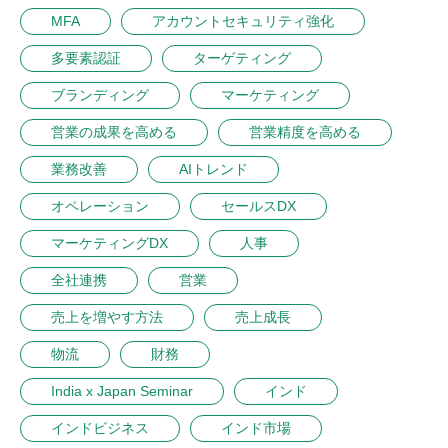
MFA
アカウントセキュリティ強化
多要素認証
ターゲティング
ブランディング
マーケティング
営業の成果を高める
営業精度を高める
業務改善
AIトレンド
オペレーション
セールスDX
マーケティングDX
人事
全社連携
営業
売上を増やす方法
売上成長
物流
財務
India x Japan Seminar
インド
インドビジネス
インド市場