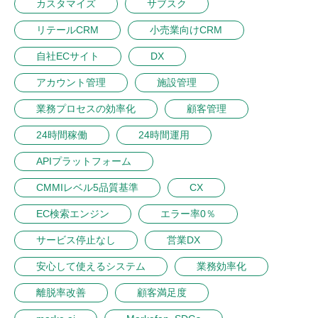
カスタマイズ
サブスク
リテールCRM
小売業向けCRM
自社ECサイト
DX
アカウント管理
施設管理
業務プロセスの効率化
顧客管理
24時間稼働
24時間運用
APIプラットフォーム
CMMIレベル5品質基準
CX
EC検索エンジン
エラー率0％
サービス停止なし
営業DX
安心して使えるシステム
業務効率化
離脱率改善
顧客満足度