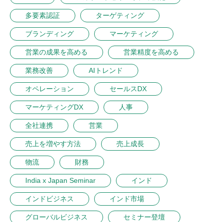
多要素認証
ターゲティング
ブランディング
マーケティング
営業の成果を高める
営業精度を高める
業務改善
AIトレンド
オペレーション
セールスDX
マーケティングDX
人事
全社連携
営業
売上を増やす方法
売上成長
物流
財務
India x Japan Seminar
インド
インドビジネス
インド市場
グローバルビジネス
セミナー登壇