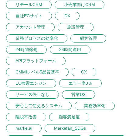
リテールCRM
小売業向けCRM
自社ECサイト
DX
アカウント管理
施設管理
業務プロセスの効率化
顧客管理
24時間稼働
24時間運用
APIプラットフォーム
CMMIレベル5品質基準
CX
EC検索エンジン
エラー率0％
サービス停止なし
営業DX
安心して使えるシステム
業務効率化
離脱率改善
顧客満足度
marke.ai
Markefan_SDGs