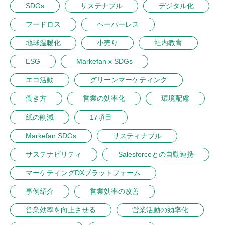
SDGs
サステナブル
デジタル化
フードロス
ペーパーレス
地球温暖化
小売り
社内教育
ESG
Markefan x SDGs
エコ活動
グリーンマーケティング
働き方
営業の効率化
環境配慮
紙の削減
17項目
Markefan SDGs
サスティナブル
サステナビリティ
Salesforceとの自動連携
マーケティングDXプラットフォーム
事例紹介
営業効率の改善
営業効率を向上させる
営業活動の効率化