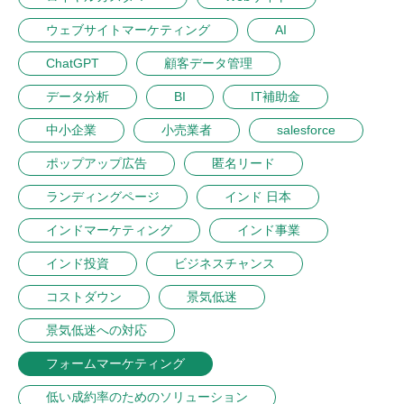
ウェブサイトマーケティング
AI
ChatGPT
顧客データ管理
データ分析
BI
IT補助金
中小企業
小売業者
salesforce
ポップアップ広告
匿名リード
ランディングページ
インド 日本
インドマーケティング
インド事業
インド投資
ビジネスチャンス
コストダウン
景気低迷
景気低迷への対応
フォームマーケティング
低い成約率のためのソリューション