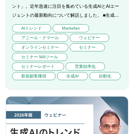
ント」。近年急速に注目を集めている生成AIとAIエー
ジェントの最新動向について解説しました。 ■生成…
AIトレンド
Markefan
アニール・クマール
ウェビナー
オンラインセミナー
セミナー
セミナー MAツール
セミナーレポート
営業効率化
新規顧客獲得
生成AI
自動化