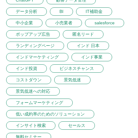
ChatGPT
顧客データ管理
データ分析
BI
IT補助金
中小企業
小売業者
salesforce
ポップアップ広告
匿名リード
ランディングページ
インド 日本
インドマーケティング
インド事業
インド投資
ビジネスチャンス
コストダウン
景気低迷
景気低迷への対応
フォームマーケティング
低い成約率のためのソリューション
インサイト検索
セールス
無料セミナー