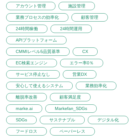
アカウント管理
施設管理
業務プロセスの効率化
顧客管理
24時間稼働
24時間運用
APIプラットフォーム
CMMIレベル5品質基準
CX
EC検索エンジン
エラー率0％
サービス停止なし
営業DX
安心して使えるシステム
業務効率化
離脱率改善
顧客満足度
marke.ai
Markefan_SDGs
SDGs
サステナブル
デジタル化
フードロス
ペーパーレス