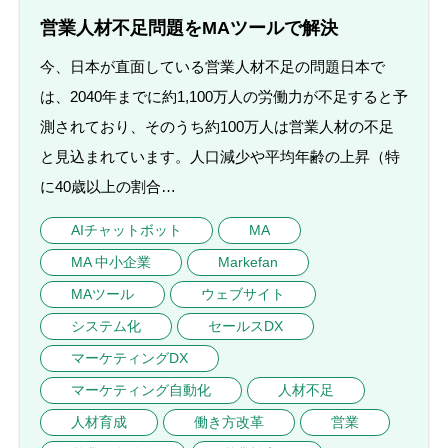
営業人材不足問題をMAツールで解決
今、日本が直面している営業人材不足の問題日本で
は、2040年までに約1,100万人の労働力が不足すると予
測されており、そのうち約100万人は営業人材の不足
と見込まれています。人口減少や平均年齢の上昇（特
に40歳以上の割合…
AIチャットボット
MA
MA 中小企業
Markefan
MAツール
ウェブサイト
システム化
セールスDX
マーケティングDX
マーケティング自動化
人材不足
人材育成
働き方改革
営業