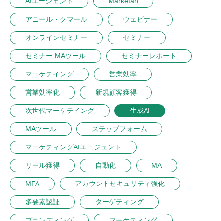
AIエージェント
Markefan
アニール・クマール
ウェビナー
オンラインセミナー
セミナー
セミナー MAツール
セミナーレポート
マーケテイング
営業効率
営業効率化
新規顧客獲得
次世代マーケテイング
生成AI
MAツール
ステップフォーム
マーケティングAIエージェント
リール獲得
自動化
MA
MFA
アカウントセキュリティ強化
多要素認証
ターゲティング
ブランディング
マーケティング