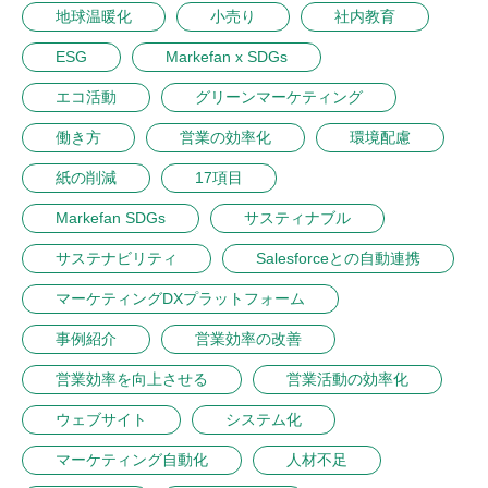
地球温暖化
小売り
社内教育
ESG
Markefan x SDGs
エコ活動
グリーンマーケティング
働き方
営業の効率化
環境配慮
紙の削減
17項目
Markefan SDGs
サスティナブル
サステナビリティ
Salesforceとの自動連携
マーケティングDXプラットフォーム
事例紹介
営業効率の改善
営業効率を向上させる
営業活動の効率化
ウェブサイト
システム化
マーケティング自動化
人材不足