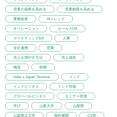
営業の成果を高める
営業精度を高める
業務改善
AIトレンド
オペレーション
セールスDX
マーケティングDX
人事
全社連携
営業
売上を増やす方法
売上成長
物流
財務
India x Japan Seminar
インド
インドビジネス
インド市場
グローバルビジネス
セミナー登壇
学び
山梨大学
山梨県
山梨県立大学
海外展開
CV率