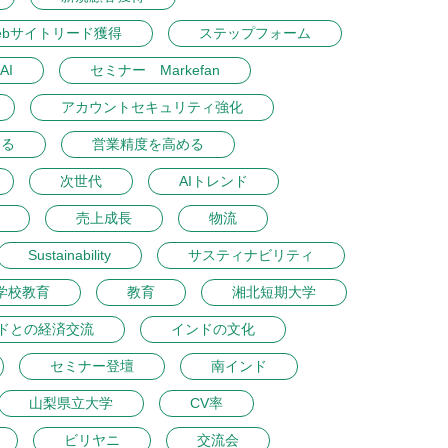
ebサイトリード獲得
ステップフォーム
AI
セミナー Markefan
アカウントセキュリティ強化
める
営業精度を高める
次世代
AIトレンド
売上成長
物流
Sustainability
サスティナビリティ
学校教育
教育
湘北短期大学
ドとの経済交流
インドの文化
セミナー登壇
南インド
山梨県立大学
CV率
ビリヤニ
交流会