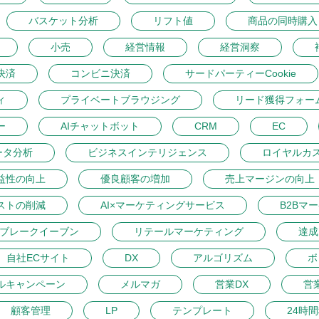
バスケット分析
リフト値
商品の同時購入
小売
経営情報
経営洞察
決済
コンビニ決済
サードパーティーCookie
ィ
プライベートブラウジング
リード獲得フォー
ー
AIチャットボット
CRM
EC
ータ分析
ビジネスインテリジェンス
ロイヤルカ
益性の向上
優良顧客の増加
売上マージンの向上
ストの削減
AI×マーケティングサービス
B2Bマ
ブレークイーブン
リテールマーケティング
達成
自社ECサイト
DX
アルゴリズム
ボ
ルキャンペーン
メルマガ
営業DX
営
顧客管理
LP
テンプレート
24時