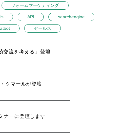
フォームマーケティング
is
API
searchengine
atbot
セールス
済交流を考える」登壇
ル・クマールが登壇
ミナーに登壇します