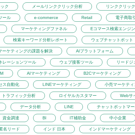
リック
メールリンククリック分析
リンククリッ
ツール
e-commerce
Retail
電子商取
マーケティングファネル
Eコマース検索エンジ
検索キーワード分析レポート
ウェブチャットボット
マーケティングの課題を解決
AIプラットフォーム
ネレーションツール
ウェブ接客ツール
リードジ
M
AIマーケティング
B2Cマーケティング
セス自動化
LINEマーケティング
小売マーケティ
トラフィック分析
ロイヤルカスタマー
Webサ
データ分析
LINE
チャットボットマー
資金調達
BI
IT補助金
中小企業
匿名リード
インド 日本
インドマーケティング