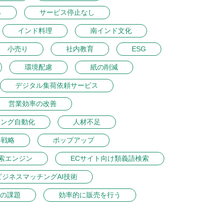
％
サービス停止なし
インド料理
南インド文化
小売り
社内教育
ESG
環境配慮
紙の削減
デジタル集荷依頼サービス
営業効率の改善
ィング自動化
人材不足
得戦略
ポップアップ
索エンジン
ECサイト向け類義語検索
ビジネスマッチングAI技術
の課題
効率的に販売を行う