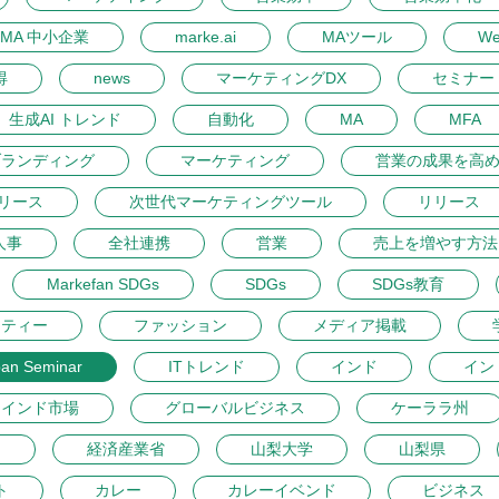
MA 中小企業
marke.ai
MAツール
W
得
news
マーケティングDX
セミナー 
生成AI トレンド
自動化
MA
MFA
ブランディング
マーケティング
営業の成果を高
リース
次世代マーケティングツール
リリース
人事
全社連携
営業
売上を増やす方法
Markefan SDGs
SDGs
SDGs教育
ーティー
ファッション
メディア掲載
pan Seminar
ITトレンド
インド
イン
インド市場
グローバルビジネス
ケーララ州
開
経済産業省
山梨大学
山梨県
ト
カレー
カレーイベンド
ビジネス