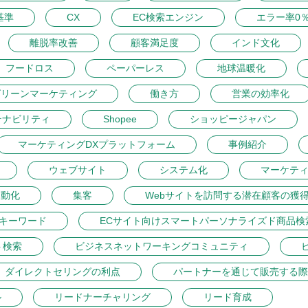
基準
CX
EC検索エンジン
エラー率0
離脱率改善
顧客満足度
インド文化
フードロス
ペーパーレス
地球温暖化
グリーンマーケティング
働き方
営業の効率化
テナビリティ
Shopee
ショッピージャパン
マーケティングDXプラットフォーム
事例紹介
ウェブサイト
システム化
マーケテ
自動化
集客
Webサイトを訪問する潜在顧客の獲
トキーワード
ECサイト向けスマートパーソナライズド商品検
ト検索
ビジネスネットワーキングコミュニティ
ダイレクトセリングの利点
パートナーを通じて販売する際
ル
リードナーチャリング
リード育成