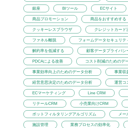
銀座
BIツール
ECサイト
商品プロモーション
商品をおすすめする
クッキーレスブラウザ
クレジットカード
ファネル離脱
フォームデータセキュリテ
解約率を低減する
顧客データプライバシ
PDCAによる改善
コスト削減のためのデ
事業効率向上のためのデータ分析
事業収
経営意思決定のためのデータ分析
運営コ
ECマーケティング
Line CRM
リテールCRM
小売業向けCRM
ボットフィルタリングアルゴリズム
メー
施設管理
業務プロセスの効率化