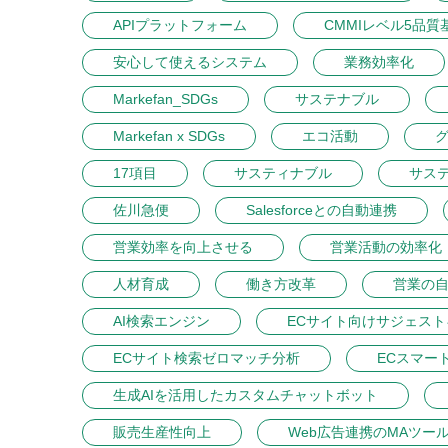
APIプラットフォーム
CMMIレベル5品質
安心して使えるシステム
業務効率化
Markefan_SDGs
サステナブル
Markefan x SDGs
エコ活動
17項目
サスティナブル
サス
佐川急便
Salesforceとの自動連携
営業効率を向上させる
営業活動の効率化
人材育成
働き方改革
営業の
AI検索エンジン
ECサイト向けサジェス
ECサイト検索ゼロマッチ分析
ECスマー
生成AIを活用したカスタムチャットボット
販売生産性向上
Web広告連携のMAツー