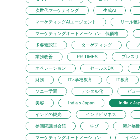
次世代マーケテイング
生成AI
マーケティングAIエージェント
リール獲
マーケティングオートメーション 低価格
多要素認証
ターゲティング
業務改善
PR TIMES
プレスリ
オペレーション
セールスDX
財務
IT×学校教育
IT教育
ソニー学園
デジタル化
ビュ
美容
India x Japan
India x Ja
インドの観光
インドビジネス
参議院議員会館
学び
海外展
マーケティングオートメーション
イベン