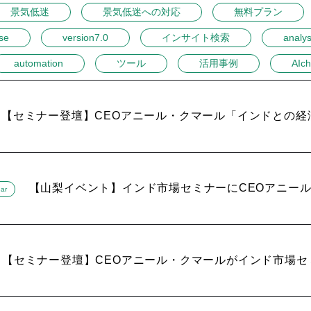
景気低迷
景気低迷への対応
無料プラン
se
version7.0
インサイト検索
analys
automation
ツール
活用事例
AIch
【セミナー登壇】CEOアニール・クマール「インドとの経
【山梨イベント】インド市場セミナーにCEOアニー
ar
【セミナー登壇】CEOアニール・クマールがインド市場セ