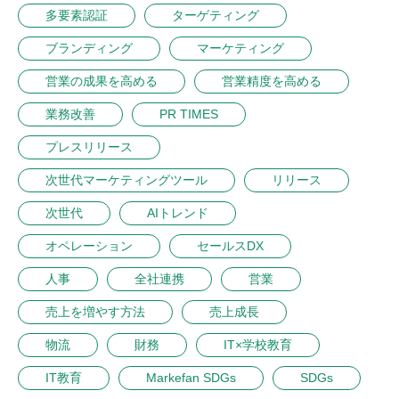
多要素認証
ターゲティング
ブランディング
マーケティング
営業の成果を高める
営業精度を高める
業務改善
PR TIMES
プレスリリース
次世代マーケティングツール
リリース
次世代
AIトレンド
オペレーション
セールスDX
人事
全社連携
営業
売上を増やす方法
売上成長
物流
財務
IT×学校教育
IT教育
Markefan SDGs
SDGs