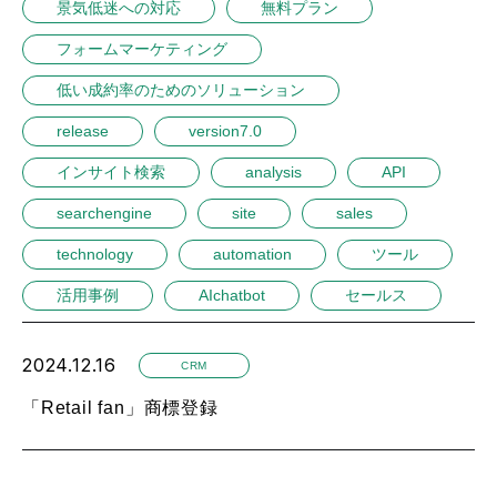
景気低迷への対応
無料プラン
フォームマーケティング
低い成約率のためのソリューション
release
version7.0
インサイト検索
analysis
API
searchengine
site
sales
technology
automation
ツール
活用事例
AIchatbot
セールス
2024.12.16
CRM
「Retail fan」商標登録