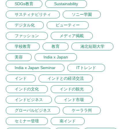
SDGs教育
Sustainability
サスティナビリティ
ソニー学園
デジタル化
ビューティー
ファッション
メディア掲載
学校教育
教育
湘北短期大学
美容
India x Japan
India x Japan Seminar
ITトレンド
インド
インドとの経済交流
インドの文化
インドの観光
インドビジネス
インド市場
グローバルビジネス
ケーララ州
セミナー登壇
南インド