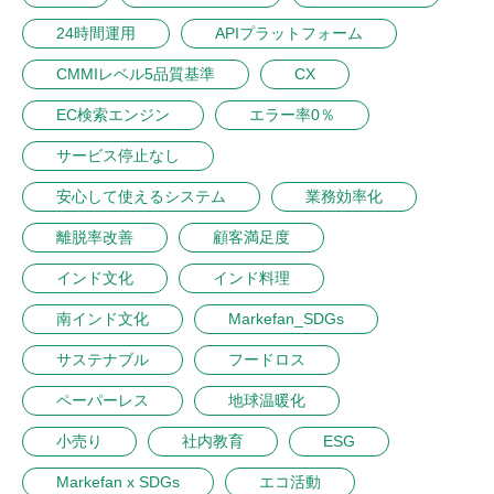
24時間運用
APIプラットフォーム
CMMIレベル5品質基準
CX
EC検索エンジン
エラー率0％
サービス停止なし
安心して使えるシステム
業務効率化
離脱率改善
顧客満足度
インド文化
インド料理
南インド文化
Markefan_SDGs
サステナブル
フードロス
ペーパーレス
地球温暖化
小売り
社内教育
ESG
Markefan x SDGs
エコ活動