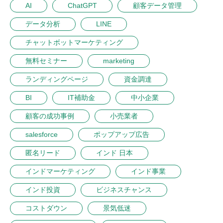
AI
ChatGPT
顧客データ管理
データ分析
LINE
チャットボットマーケティング
無料セミナー
marketing
ランディングページ
資金調達
BI
IT補助金
中小企業
顧客の成功事例
小売業者
salesforce
ポップアップ広告
匿名リード
インド 日本
インドマーケティング
インド事業
インド投資
ビジネスチャンス
コストダウン
景気低迷