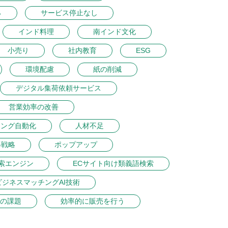
％
サービス停止なし
インド料理
南インド文化
小売り
社内教育
ESG
環境配慮
紙の削減
デジタル集荷依頼サービス
営業効率の改善
ィング自動化
人材不足
得戦略
ポップアップ
索エンジン
ECサイト向け類義語検索
ビジネスマッチングAI技術
の課題
効率的に販売を行う