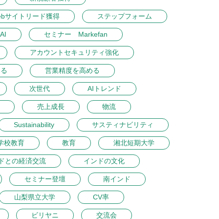
ebサイトリード獲得
ステップフォーム
AI
セミナー Markefan
アカウントセキュリティ強化
める
営業精度を高める
次世代
AIトレンド
売上成長
物流
Sustainability
サスティナビリティ
学校教育
教育
湘北短期大学
ドとの経済交流
インドの文化
セミナー登壇
南インド
山梨県立大学
CV率
ビリヤニ
交流会