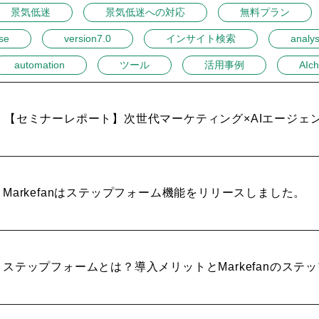
景気低迷
景気低迷への対応
無料プラン
se
version7.0
インサイト検索
analys
automation
ツール
活用事例
AIch
【セミナーレポート】次世代マーケティング×AIエージェン
Markefanはステップフォーム機能をリリースしました。
ステップフォームとは？導入メリットとMarkefanのステ