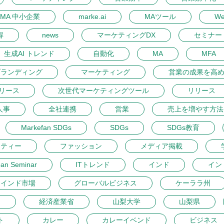
MA 中小企業
marke.ai
MAツール
W
得
news
マーケティングDX
セミナー 
生成AI トレンド
自動化
MA
MFA
ブランディング
マーケティング
営業の成果を高
リース
次世代マーケティングツール
リリース
人事
全社連携
営業
売上を増やす方法
Markefan SDGs
SDGs
SDGs教育
ーティー
ファッション
メディア掲載
pan Seminar
ITトレンド
インド
イン
インド市場
グローバルビジネス
ケーララ州
開
経済産業省
山梨大学
山梨県
ト
カレー
カレーイベンド
ビジネス