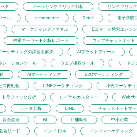
リック
メールリンククリック分析
リンククリッ
ツール
e-commerce
Retail
電子商取
マーケティングファネル
Eコマース検索エンジ
検索キーワード分析レポート
ウェブチャットボット
マーケティングの課題を解決
AIプラットフォーム
ネレーションツール
ウェブ接客ツール
リードジ
M
AIマーケティング
B2Cマーケティング
セス自動化
LINEマーケティング
小売マーケティ
トラフィック分析
ロイヤルカスタマー
Webサ
データ分析
LINE
チャットボットマー
資金調達
BI
IT補助金
中小企業
匿名リード
インド 日本
インドマーケティング