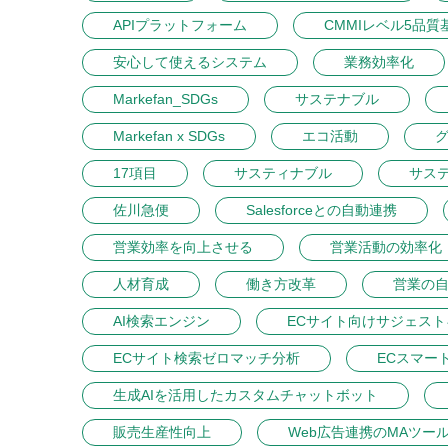
APIプラットフォーム
CMMIレベル5品質
安心して使えるシステム
業務効率化
Markefan_SDGs
サステナブル
Markefan x SDGs
エコ活動
17項目
サスティナブル
サス
佐川急便
Salesforceとの自動連携
営業効率を向上させる
営業活動の効率化
人材育成
働き方改革
営業の
AI検索エンジン
ECサイト向けサジェス
ECサイト検索ゼロマッチ分析
ECスマー
生成AIを活用したカスタムチャットボット
販売生産性向上
Web広告連携のMAツー