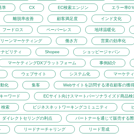
基準
CX
EC検索エンジン
エラー率0
離脱率改善
顧客満足度
インド文化
フードロス
ペーパーレス
地球温暖化
グリーンマーケティング
働き方
営業の効率化
テナビリティ
Shopee
ショッピージャパン
マーケティングDXプラットフォーム
事例紹介
ウェブサイト
システム化
マーケテ
自動化
集客
Webサイトを訪問する潜在顧客の獲
トキーワード
ECサイト向けスマートパーソナライズド商品検
ト検索
ビジネスネットワーキングコミュニティ
ダイレクトセリングの利点
パートナーを通じて販売する際
ル
リードナーチャリング
リード育成