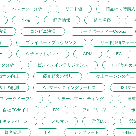
バスケット分析
リフト値
商品の同時購入
小売
経営情報
経営洞察
決済
コンビニ決済
サードパーティーCookie
ィ
プライベートブラウジング
リード獲得フォー
ー
AIチャットボット
CRM
EC
ータ分析
ビジネスインテリジェンス
ロイヤルカ
益性の向上
優良顧客の増加
売上マージンの向上
ストの削減
AI×マーケティングサービス
B2Bマ
ブレークイーブン
リテールマーケティング
達成
自社ECサイト
DX
アルゴリズム
ボ
ルキャンペーン
メルマガ
営業DX
営
顧客管理
LP
テンプレート
24時