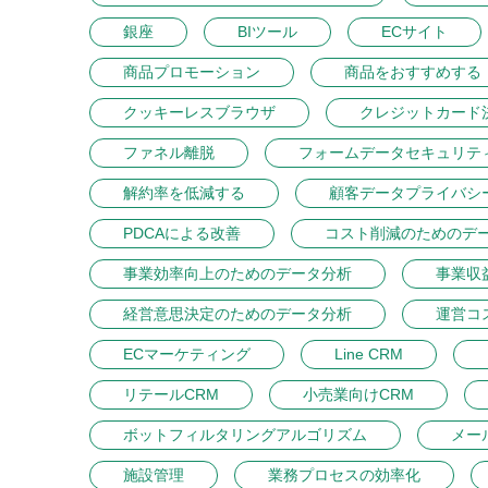
銀座
BIツール
ECサイト
商品プロモーション
商品をおすすめする
クッキーレスブラウザ
クレジットカード
ファネル離脱
フォームデータセキュリテ
解約率を低減する
顧客データプライバシ
PDCAによる改善
コスト削減のためのデ
事業効率向上のためのデータ分析
事業収
経営意思決定のためのデータ分析
運営コ
ECマーケティング
Line CRM
リテールCRM
小売業向けCRM
ボットフィルタリングアルゴリズム
メー
施設管理
業務プロセスの効率化