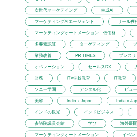
次世代マーケテイング
生成AI
マーケティングAIエージェント
リール獲
マーケティングオートメーション 低価格
多要素認証
ターゲティング
業務改善
PR TIMES
プレスリ
オペレーション
セールスDX
財務
IT×学校教育
IT教育
ソニー学園
デジタル化
ビュ
美容
India x Japan
India x Ja
インドの観光
インドビジネス
参議院議員会館
学び
海外展
マーケティングオートメーション
イベン