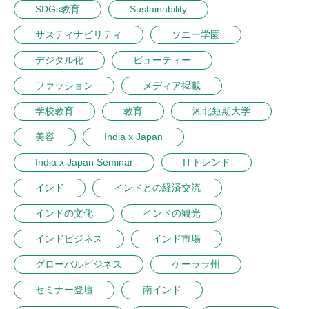
SDGs教育
Sustainability
サスティナビリティ
ソニー学園
デジタル化
ビューティー
ファッション
メディア掲載
学校教育
教育
湘北短期大学
美容
India x Japan
India x Japan Seminar
ITトレンド
インド
インドとの経済交流
インドの文化
インドの観光
インドビジネス
インド市場
グローバルビジネス
ケーララ州
セミナー登壇
南インド