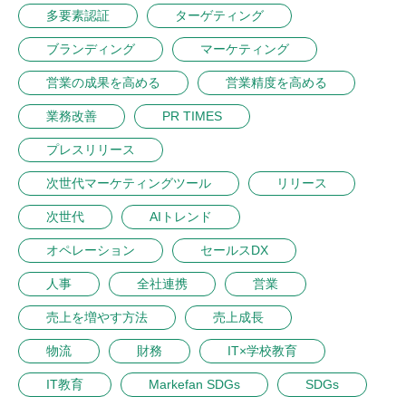
多要素認証
ターゲティング
ブランディング
マーケティング
営業の成果を高める
営業精度を高める
業務改善
PR TIMES
プレスリリース
次世代マーケティングツール
リリース
次世代
AIトレンド
オペレーション
セールスDX
人事
全社連携
営業
売上を増やす方法
売上成長
物流
財務
IT×学校教育
IT教育
Markefan SDGs
SDGs