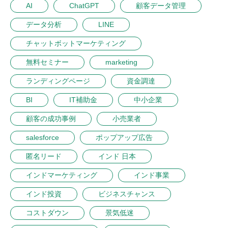
AI
ChatGPT
顧客データ管理
データ分析
LINE
チャットボットマーケティング
無料セミナー
marketing
ランディングページ
資金調達
BI
IT補助金
中小企業
顧客の成功事例
小売業者
salesforce
ポップアップ広告
匿名リード
インド 日本
インドマーケティング
インド事業
インド投資
ビジネスチャンス
コストダウン
景気低迷