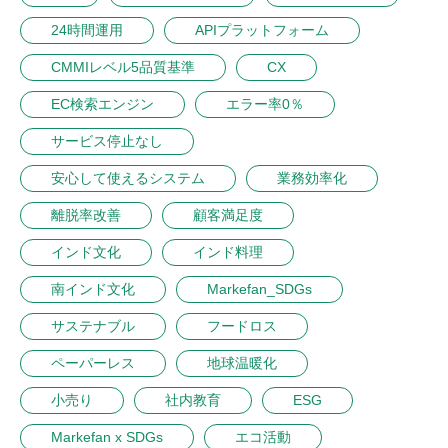
24時間運用
APIプラットフォーム
CMMIレベル5品質基準
CX
EC検索エンジン
エラー率0％
サービス停止なし
安心して使えるシステム
業務効率化
離脱率改善
顧客満足度
インド文化
インド料理
南インド文化
Markefan_SDGs
サステナブル
フードロス
ペーパーレス
地球温暖化
小売り
社内教育
ESG
Markefan x SDGs
エコ活動